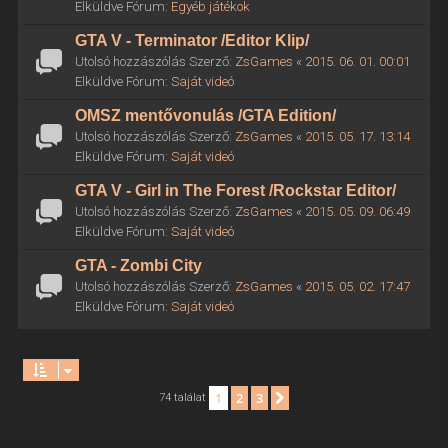
Elküldve Fórum:
Egyéb játékok
GTA V - Terminator /Editor Klip/
Utolsó hozzászólás Szerző:
ZsGames
«
2015. 06. 01. 00:01
Elküldve Fórum:
Saját videó
OMSZ mentővonulás /GTA Edition/
Utolsó hozzászólás Szerző:
ZsGames
«
2015. 05. 17. 13:14
Elküldve Fórum:
Saját videó
GTA V - Girl in The Forest /Rockstar Editor/
Utolsó hozzászólás Szerző:
ZsGames
«
2015. 05. 09. 06:49
Elküldve Fórum:
Saját videó
GTA - Zombi City
Utolsó hozzászólás Szerző:
ZsGames
«
2015. 05. 02. 17:47
Elküldve Fórum:
Saját videó
1
2
3
Következő
74 találat