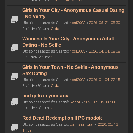
Elküldve Fórum:
Grand Theft Auto V
Girls In Your City - Anonymous Casual Dating
- No Verify
Utolsó hozzászólás Szerző:
ricsi2003
«
2026. 05. 21. 08:30
Elküldve Fórum:
Oldal
Womens In Your City - Anonymous Adult
Dating - No Selfie
Utolsó hozzászólás Szerző:
ricsi2003
«
2026. 04. 04. 08:08
Elküldve Fórum:
OFF
Girls In Your Town - No Selfie - Anonymous
Sex Dating
Utolsó hozzászólás Szerző:
ricsi2003
«
2026. 01. 04. 22:15
Elküldve Fórum:
Oldal
find girls in your area
Utolsó hozzászólás Szerző:
Rahar
«
2025. 09. 12. 08:11
Elküldve Fórum:
OFF
Red Dead Redemption II PC modok
Utolsó hozzászólás Szerző:
dani.szentgali
«
2020. 05. 13.
11:59