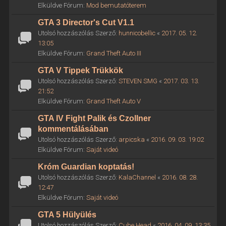
Elküldve Fórum:
Mod bemutatóterem
GTA 3 Director's Cut V1.1
Utolsó hozzászólás Szerző:
hunnicobellic
«
2017. 05. 12.
13:05
Elküldve Fórum:
Grand Theft Auto III
GTA V Tippek Trükkök
Utolsó hozzászólás Szerző:
STEVEN SMG
«
2017. 03. 13.
21:52
Elküldve Fórum:
Grand Theft Auto V
GTA IV Fight Palik és Czollner
kommentálásában
Utolsó hozzászólás Szerző:
arpicska
«
2016. 09. 03. 19:02
Elküldve Fórum:
Saját videó
Króm Guardian koptatás!
Utolsó hozzászólás Szerző:
KalaChannel
«
2016. 08. 28.
12:47
Elküldve Fórum:
Saját videó
GTA 5 Hülyülés
Utolsó hozzászólás Szerző:
Cube Head
«
2016. 04. 09. 13:35