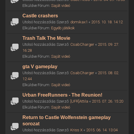
Elküldve Fórum:
Saját videó
Castle crashers
Utolsó hozzászólás Szerző:
domikax1
«
2015. 10. 18. 14:12
Elküldve Fórum:
Egyéb játékok
Trash Talk The Movie
Utolsó hozzászólás Szerző:
CsabCharger
«
2015. 09. 27.
16:28
Elküldve Fórum:
Saját videó
gta V gameplay
Utolsó hozzászólás Szerző:
CsabCharger
«
2015. 08. 02.
12:44
Elküldve Fórum:
Saját videó
Urban FreeRunners - The Reunion!
Utolsó hozzászólás Szerző:
[UFR]Attila
«
2015. 07. 26. 15:20
Elküldve Fórum:
Saját videó
Return to Castle Wolfenstein gameplay
sorozat
Utolsó hozzászólás Szerző:
Kriss X
«
2015. 06. 14. 13:04