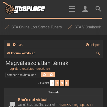
GTA Online Los Santos Tuners
GTA V Csalások
GyIK
Belépés
K
Fórum kezdőlap
e
Megválaszolatlan témák
r
Ugrás a részletes kereséshez
e
Keresés
Részletes keresés
s
1
2
3
Következő
74 találat
é
Témák
s
She's not virtual
Utolsó hozzászólás Szerző:
TmS18999
«
Tegnap, 00:11