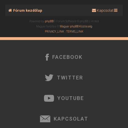
Fórum kezdőlap
Kapcsolat
Powered by
phpBB
® Forum Software © phpBB Limited
Magyar fordítás ©
Magyar phpBB Közösség
PRIVACY_LINK
|
TERMS_LINK
FACEBOOK
TWITTER
YOUTUBE
KAPCSOLAT