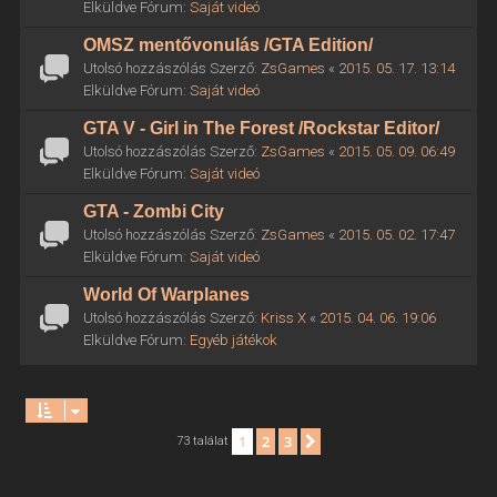
Elküldve Fórum:
Saját videó
OMSZ mentővonulás /GTA Edition/
Utolsó hozzászólás Szerző:
ZsGames
«
2015. 05. 17. 13:14
Elküldve Fórum:
Saját videó
GTA V - Girl in The Forest /Rockstar Editor/
Utolsó hozzászólás Szerző:
ZsGames
«
2015. 05. 09. 06:49
Elküldve Fórum:
Saját videó
GTA - Zombi City
Utolsó hozzászólás Szerző:
ZsGames
«
2015. 05. 02. 17:47
Elküldve Fórum:
Saját videó
World Of Warplanes
Utolsó hozzászólás Szerző:
Kriss X
«
2015. 04. 06. 19:06
Elküldve Fórum:
Egyéb játékok
1
2
3
Következő
73 találat