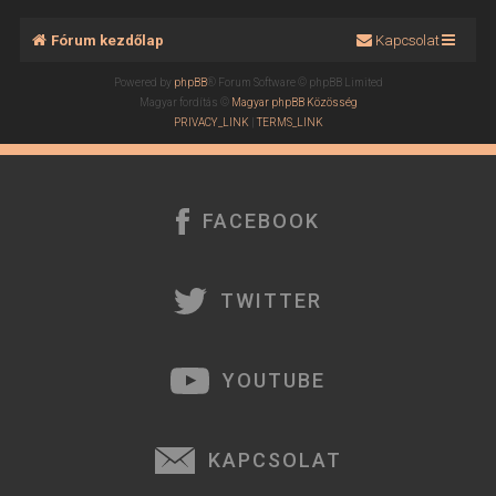
Fórum kezdőlap
Kapcsolat
Powered by
phpBB
® Forum Software © phpBB Limited
Magyar fordítás ©
Magyar phpBB Közösség
PRIVACY_LINK
|
TERMS_LINK
FACEBOOK
TWITTER
YOUTUBE
KAPCSOLAT