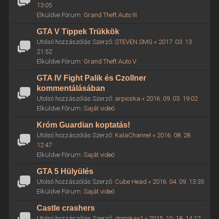
13:05
Elküldve Fórum:
Grand Theft Auto III
GTA V Tippek Trükkök
Utolsó hozzászólás Szerző:
STEVEN SMG
«
2017. 03. 13.
21:52
Elküldve Fórum:
Grand Theft Auto V
GTA IV Fight Palik és Czollner
kommentálásában
Utolsó hozzászólás Szerző:
arpicska
«
2016. 09. 03. 19:02
Elküldve Fórum:
Saját videó
Króm Guardian koptatás!
Utolsó hozzászólás Szerző:
KalaChannel
«
2016. 08. 28.
12:47
Elküldve Fórum:
Saját videó
GTA 5 Hülyülés
Utolsó hozzászólás Szerző:
Cube Head
«
2016. 04. 09. 13:35
Elküldve Fórum:
Saját videó
Castle crashers
Utolsó hozzászólás Szerző:
domikax1
«
2015. 10. 18. 14:12