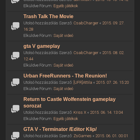
Elküldve Fórum:
Egyéb játékok
Trash Talk The Movie
Utolsó hozzászólás Szerző:
CsabCharger
«
2015. 09. 27.
16:28
Elküldve Fórum:
Saját videó
gta V gameplay
Utolsó hozzászólás Szerző:
CsabCharger
«
2015. 08. 02.
12:44
Elküldve Fórum:
Saját videó
Urban FreeRunners - The Reunion!
Utolsó hozzászólás Szerző:
[UFR]Attila
«
2015. 07. 26. 15:20
Elküldve Fórum:
Saját videó
Return to Castle Wolfenstein gameplay
sorozat
Utolsó hozzászólás Szerző:
Kriss X
«
2015. 06. 14. 13:04
Elküldve Fórum:
Egyéb játékok
GTA V - Terminator /Editor Klip/
Utolsó hozzászólás Szerző:
ZsGames
«
2015. 06. 01. 00:01