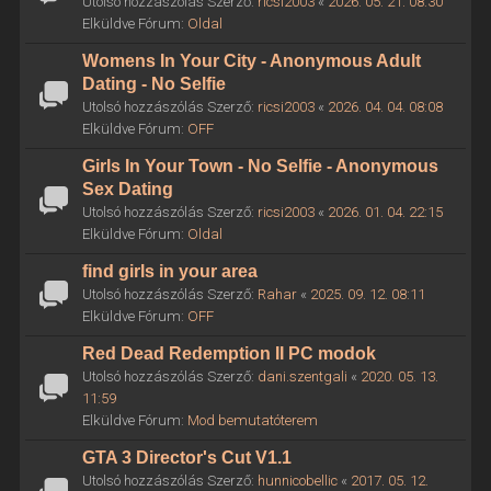
Utolsó hozzászólás Szerző:
ricsi2003
«
2026. 05. 21. 08:30
Elküldve Fórum:
Oldal
Womens In Your City - Anonymous Adult
Dating - No Selfie
Utolsó hozzászólás Szerző:
ricsi2003
«
2026. 04. 04. 08:08
Elküldve Fórum:
OFF
Girls In Your Town - No Selfie - Anonymous
Sex Dating
Utolsó hozzászólás Szerző:
ricsi2003
«
2026. 01. 04. 22:15
Elküldve Fórum:
Oldal
find girls in your area
Utolsó hozzászólás Szerző:
Rahar
«
2025. 09. 12. 08:11
Elküldve Fórum:
OFF
Red Dead Redemption II PC modok
Utolsó hozzászólás Szerző:
dani.szentgali
«
2020. 05. 13.
11:59
Elküldve Fórum:
Mod bemutatóterem
GTA 3 Director's Cut V1.1
Utolsó hozzászólás Szerző:
hunnicobellic
«
2017. 05. 12.