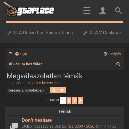
GTA Online Los Santos Tuners
GTA V Csalások
GyIK
Belépés
K
Fórum kezdőlap
e
Megválaszolatlan témák
r
Ugrás a részletes kereséshez
e
Keresés
Részletes keresés
s
1
2
3
Következő
73 találat
é
Témák
s
Don't hesitate
Utolsó hozzászólás Szerző:
ricsi2003
«
2026. 07. 17. 11:26