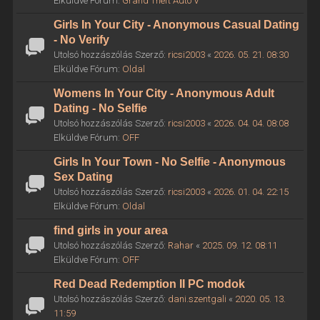
Elküldve Fórum:
Grand Theft Auto V
Girls In Your City - Anonymous Casual Dating
- No Verify
Utolsó hozzászólás Szerző:
ricsi2003
«
2026. 05. 21. 08:30
Elküldve Fórum:
Oldal
Womens In Your City - Anonymous Adult
Dating - No Selfie
Utolsó hozzászólás Szerző:
ricsi2003
«
2026. 04. 04. 08:08
Elküldve Fórum:
OFF
Girls In Your Town - No Selfie - Anonymous
Sex Dating
Utolsó hozzászólás Szerző:
ricsi2003
«
2026. 01. 04. 22:15
Elküldve Fórum:
Oldal
find girls in your area
Utolsó hozzászólás Szerző:
Rahar
«
2025. 09. 12. 08:11
Elküldve Fórum:
OFF
Red Dead Redemption II PC modok
Utolsó hozzászólás Szerző:
dani.szentgali
«
2020. 05. 13.
11:59