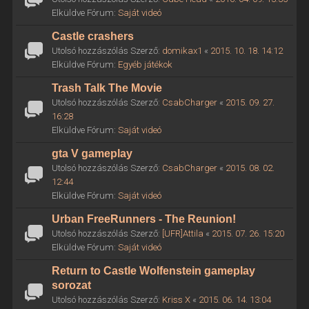
Elküldve Fórum:
Saját videó
Castle crashers
Utolsó hozzászólás Szerző:
domikax1
«
2015. 10. 18. 14:12
Elküldve Fórum:
Egyéb játékok
Trash Talk The Movie
Utolsó hozzászólás Szerző:
CsabCharger
«
2015. 09. 27.
16:28
Elküldve Fórum:
Saját videó
gta V gameplay
Utolsó hozzászólás Szerző:
CsabCharger
«
2015. 08. 02.
12:44
Elküldve Fórum:
Saját videó
Urban FreeRunners - The Reunion!
Utolsó hozzászólás Szerző:
[UFR]Attila
«
2015. 07. 26. 15:20
Elküldve Fórum:
Saját videó
Return to Castle Wolfenstein gameplay
sorozat
Utolsó hozzászólás Szerző:
Kriss X
«
2015. 06. 14. 13:04