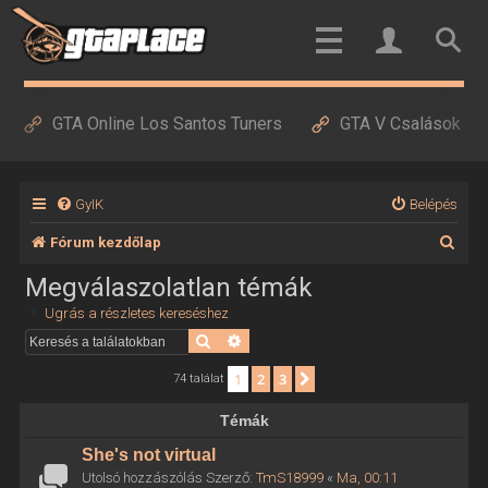
GTA Online Los Santos Tuners
GTA V Csalások
GyIK
Belépés
K
Fórum kezdőlap
e
Megválaszolatlan témák
r
Ugrás a részletes kereséshez
e
Keresés
Részletes keresés
s
1
2
3
Következő
74 találat
é
Témák
s
She's not virtual
Utolsó hozzászólás Szerző:
TmS18999
«
Ma, 00:11