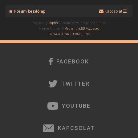
Fórum kezdőlap
Kapcsolat
Powered by
phpBB
® Forum Software © phpBB Limited
Magyar fordítás ©
Magyar phpBB Közösség
PRIVACY_LINK
|
TERMS_LINK
FACEBOOK
TWITTER
YOUTUBE
KAPCSOLAT