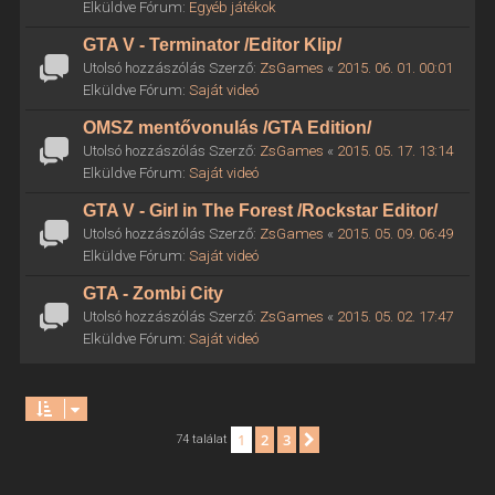
Elküldve Fórum:
Egyéb játékok
GTA V - Terminator /Editor Klip/
Utolsó hozzászólás Szerző:
ZsGames
«
2015. 06. 01. 00:01
Elküldve Fórum:
Saját videó
OMSZ mentővonulás /GTA Edition/
Utolsó hozzászólás Szerző:
ZsGames
«
2015. 05. 17. 13:14
Elküldve Fórum:
Saját videó
GTA V - Girl in The Forest /Rockstar Editor/
Utolsó hozzászólás Szerző:
ZsGames
«
2015. 05. 09. 06:49
Elküldve Fórum:
Saját videó
GTA - Zombi City
Utolsó hozzászólás Szerző:
ZsGames
«
2015. 05. 02. 17:47
Elküldve Fórum:
Saját videó
1
2
3
Következő
74 találat