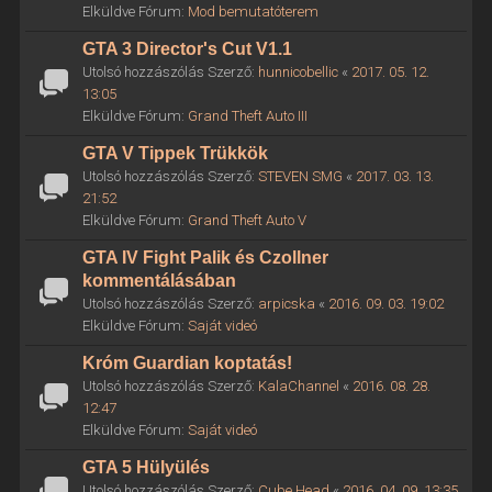
Elküldve Fórum:
Mod bemutatóterem
GTA 3 Director's Cut V1.1
Utolsó hozzászólás Szerző:
hunnicobellic
«
2017. 05. 12.
13:05
Elküldve Fórum:
Grand Theft Auto III
GTA V Tippek Trükkök
Utolsó hozzászólás Szerző:
STEVEN SMG
«
2017. 03. 13.
21:52
Elküldve Fórum:
Grand Theft Auto V
GTA IV Fight Palik és Czollner
kommentálásában
Utolsó hozzászólás Szerző:
arpicska
«
2016. 09. 03. 19:02
Elküldve Fórum:
Saját videó
Króm Guardian koptatás!
Utolsó hozzászólás Szerző:
KalaChannel
«
2016. 08. 28.
12:47
Elküldve Fórum:
Saját videó
GTA 5 Hülyülés
Utolsó hozzászólás Szerző:
Cube Head
«
2016. 04. 09. 13:35