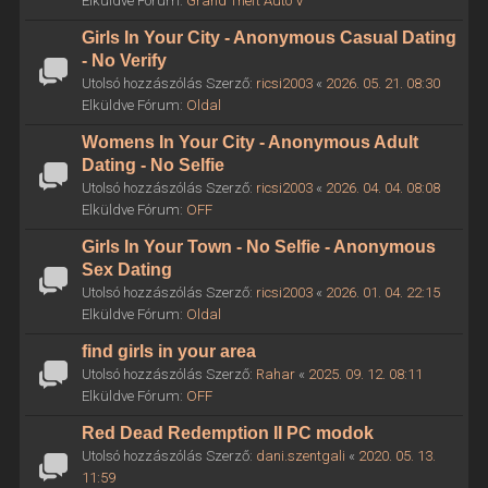
Elküldve Fórum:
Grand Theft Auto V
Girls In Your City - Anonymous Casual Dating
- No Verify
Utolsó hozzászólás Szerző:
ricsi2003
«
2026. 05. 21. 08:30
Elküldve Fórum:
Oldal
Womens In Your City - Anonymous Adult
Dating - No Selfie
Utolsó hozzászólás Szerző:
ricsi2003
«
2026. 04. 04. 08:08
Elküldve Fórum:
OFF
Girls In Your Town - No Selfie - Anonymous
Sex Dating
Utolsó hozzászólás Szerző:
ricsi2003
«
2026. 01. 04. 22:15
Elküldve Fórum:
Oldal
find girls in your area
Utolsó hozzászólás Szerző:
Rahar
«
2025. 09. 12. 08:11
Elküldve Fórum:
OFF
Red Dead Redemption II PC modok
Utolsó hozzászólás Szerző:
dani.szentgali
«
2020. 05. 13.
11:59