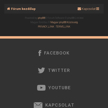
Fórum kezdőlap
Kapcsolat
Powered by
phpBB
® Forum Software © phpBB Limited
Magyar fordítás ©
Magyar phpBB Közösség
PRIVACY_LINK
|
TERMS_LINK
FACEBOOK
TWITTER
YOUTUBE
KAPCSOLAT