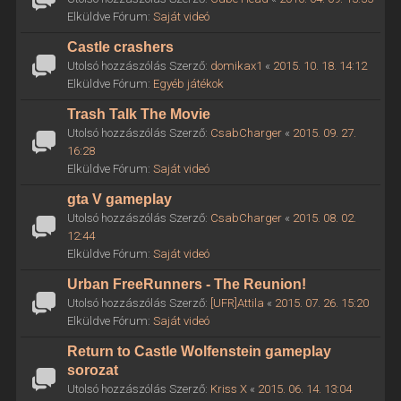
Elküldve Fórum:
Saját videó
Castle crashers
Utolsó hozzászólás Szerző:
domikax1
«
2015. 10. 18. 14:12
Elküldve Fórum:
Egyéb játékok
Trash Talk The Movie
Utolsó hozzászólás Szerző:
CsabCharger
«
2015. 09. 27.
16:28
Elküldve Fórum:
Saját videó
gta V gameplay
Utolsó hozzászólás Szerző:
CsabCharger
«
2015. 08. 02.
12:44
Elküldve Fórum:
Saját videó
Urban FreeRunners - The Reunion!
Utolsó hozzászólás Szerző:
[UFR]Attila
«
2015. 07. 26. 15:20
Elküldve Fórum:
Saját videó
Return to Castle Wolfenstein gameplay
sorozat
Utolsó hozzászólás Szerző:
Kriss X
«
2015. 06. 14. 13:04