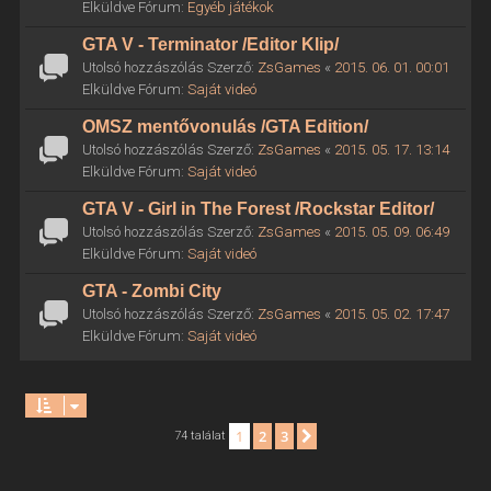
Elküldve Fórum:
Egyéb játékok
GTA V - Terminator /Editor Klip/
Utolsó hozzászólás Szerző:
ZsGames
«
2015. 06. 01. 00:01
Elküldve Fórum:
Saját videó
OMSZ mentővonulás /GTA Edition/
Utolsó hozzászólás Szerző:
ZsGames
«
2015. 05. 17. 13:14
Elküldve Fórum:
Saját videó
GTA V - Girl in The Forest /Rockstar Editor/
Utolsó hozzászólás Szerző:
ZsGames
«
2015. 05. 09. 06:49
Elküldve Fórum:
Saját videó
GTA - Zombi City
Utolsó hozzászólás Szerző:
ZsGames
«
2015. 05. 02. 17:47
Elküldve Fórum:
Saját videó
1
2
3
Következő
74 találat