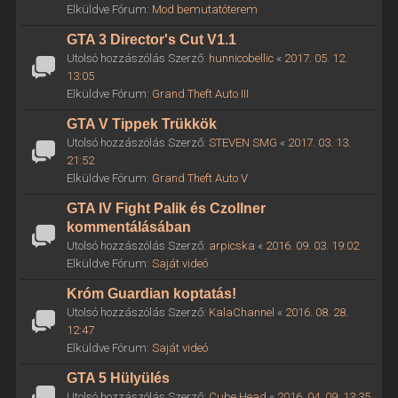
Elküldve Fórum:
Mod bemutatóterem
GTA 3 Director's Cut V1.1
Utolsó hozzászólás Szerző:
hunnicobellic
«
2017. 05. 12.
13:05
Elküldve Fórum:
Grand Theft Auto III
GTA V Tippek Trükkök
Utolsó hozzászólás Szerző:
STEVEN SMG
«
2017. 03. 13.
21:52
Elküldve Fórum:
Grand Theft Auto V
GTA IV Fight Palik és Czollner
kommentálásában
Utolsó hozzászólás Szerző:
arpicska
«
2016. 09. 03. 19:02
Elküldve Fórum:
Saját videó
Króm Guardian koptatás!
Utolsó hozzászólás Szerző:
KalaChannel
«
2016. 08. 28.
12:47
Elküldve Fórum:
Saját videó
GTA 5 Hülyülés
Utolsó hozzászólás Szerző:
Cube Head
«
2016. 04. 09. 13:35