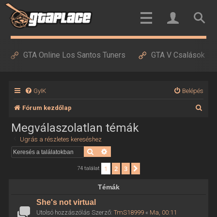
GTA Online Los Santos Tuners
GTA V Csalások
GyIK
Belépés
K
Fórum kezdőlap
e
Megválaszolatlan témák
r
Ugrás a részletes kereséshez
e
Keresés
Részletes keresés
s
1
2
3
Következő
74 találat
é
Témák
s
She's not virtual
Utolsó hozzászólás Szerző:
TmS18999
«
Ma, 00:11