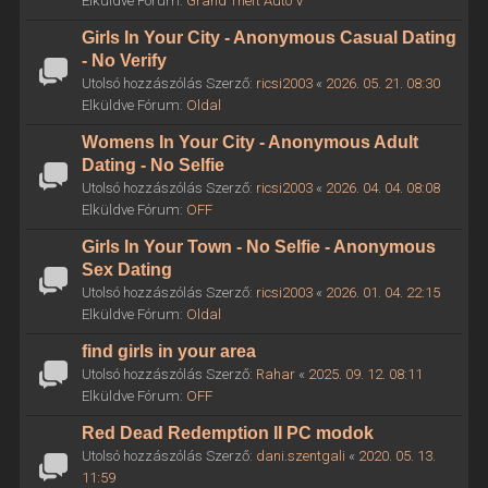
Elküldve Fórum:
Grand Theft Auto V
Girls In Your City - Anonymous Casual Dating
- No Verify
Utolsó hozzászólás Szerző:
ricsi2003
«
2026. 05. 21. 08:30
Elküldve Fórum:
Oldal
Womens In Your City - Anonymous Adult
Dating - No Selfie
Utolsó hozzászólás Szerző:
ricsi2003
«
2026. 04. 04. 08:08
Elküldve Fórum:
OFF
Girls In Your Town - No Selfie - Anonymous
Sex Dating
Utolsó hozzászólás Szerző:
ricsi2003
«
2026. 01. 04. 22:15
Elküldve Fórum:
Oldal
find girls in your area
Utolsó hozzászólás Szerző:
Rahar
«
2025. 09. 12. 08:11
Elküldve Fórum:
OFF
Red Dead Redemption II PC modok
Utolsó hozzászólás Szerző:
dani.szentgali
«
2020. 05. 13.
11:59