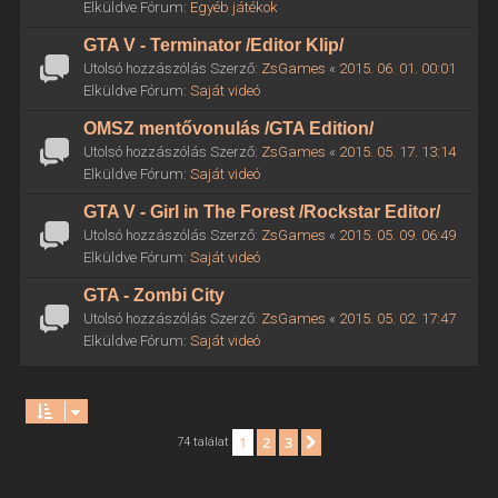
Elküldve Fórum:
Egyéb játékok
GTA V - Terminator /Editor Klip/
Utolsó hozzászólás Szerző:
ZsGames
«
2015. 06. 01. 00:01
Elküldve Fórum:
Saját videó
OMSZ mentővonulás /GTA Edition/
Utolsó hozzászólás Szerző:
ZsGames
«
2015. 05. 17. 13:14
Elküldve Fórum:
Saját videó
GTA V - Girl in The Forest /Rockstar Editor/
Utolsó hozzászólás Szerző:
ZsGames
«
2015. 05. 09. 06:49
Elküldve Fórum:
Saját videó
GTA - Zombi City
Utolsó hozzászólás Szerző:
ZsGames
«
2015. 05. 02. 17:47
Elküldve Fórum:
Saját videó
1
2
3
Következő
74 találat