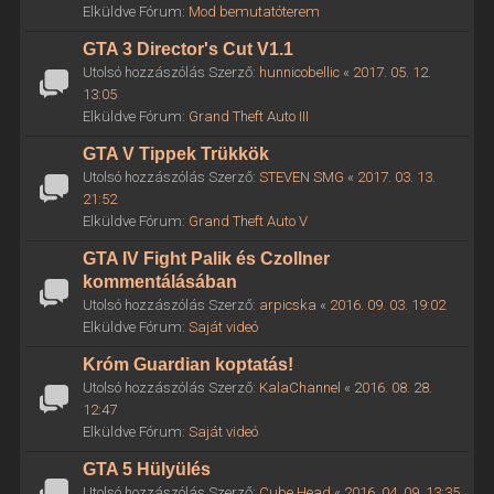
Elküldve Fórum:
Mod bemutatóterem
GTA 3 Director's Cut V1.1
Utolsó hozzászólás Szerző:
hunnicobellic
«
2017. 05. 12.
13:05
Elküldve Fórum:
Grand Theft Auto III
GTA V Tippek Trükkök
Utolsó hozzászólás Szerző:
STEVEN SMG
«
2017. 03. 13.
21:52
Elküldve Fórum:
Grand Theft Auto V
GTA IV Fight Palik és Czollner
kommentálásában
Utolsó hozzászólás Szerző:
arpicska
«
2016. 09. 03. 19:02
Elküldve Fórum:
Saját videó
Króm Guardian koptatás!
Utolsó hozzászólás Szerző:
KalaChannel
«
2016. 08. 28.
12:47
Elküldve Fórum:
Saját videó
GTA 5 Hülyülés
Utolsó hozzászólás Szerző:
Cube Head
«
2016. 04. 09. 13:35