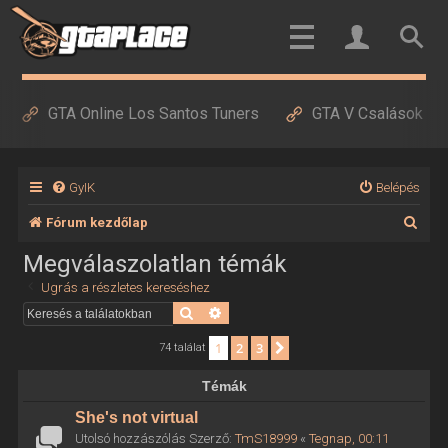
GTA Online Los Santos Tuners
GTA V Csalások
GyIK
Belépés
K
Fórum kezdőlap
e
Megválaszolatlan témák
r
Ugrás a részletes kereséshez
e
Keresés
Részletes keresés
s
1
2
3
Következő
74 találat
é
Témák
s
She's not virtual
Utolsó hozzászólás Szerző:
TmS18999
«
Tegnap, 00:11