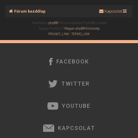
Fórum kezdőlap
Kapcsolat
Powered by
phpBB
® Forum Software © phpBB Limited
Magyar fordítás ©
Magyar phpBB Közösség
PRIVACY_LINK
|
TERMS_LINK
FACEBOOK
TWITTER
YOUTUBE
KAPCSOLAT