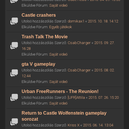
Elküldve Fórum:
Saját videó
Castle crashers
Utolsó hozzászólás Szerző:
domikax1
«
2015. 10. 18. 14:12
Elküldve Fórum:
Egyéb játékok
Trash Talk The Movie
Utolsó hozzászólás Szerző:
CsabCharger
«
2015. 09. 27.
16:28
Elküldve Fórum:
Saját videó
gta V gameplay
Utolsó hozzászólás Szerző:
CsabCharger
«
2015. 08. 02.
12:44
Elküldve Fórum:
Saját videó
Urban FreeRunners - The Reunion!
Utolsó hozzászólás Szerző:
[UFR]Attila
«
2015. 07. 26. 15:20
Elküldve Fórum:
Saját videó
Return to Castle Wolfenstein gameplay
sorozat
Utolsó hozzászólás Szerző:
Kriss X
«
2015. 06. 14. 13:04