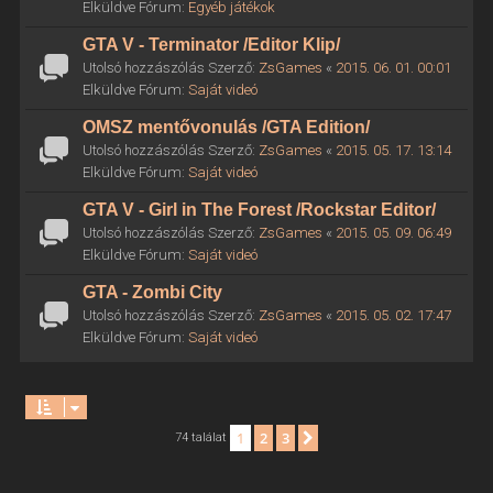
Elküldve Fórum:
Egyéb játékok
GTA V - Terminator /Editor Klip/
Utolsó hozzászólás Szerző:
ZsGames
«
2015. 06. 01. 00:01
Elküldve Fórum:
Saját videó
OMSZ mentővonulás /GTA Edition/
Utolsó hozzászólás Szerző:
ZsGames
«
2015. 05. 17. 13:14
Elküldve Fórum:
Saját videó
GTA V - Girl in The Forest /Rockstar Editor/
Utolsó hozzászólás Szerző:
ZsGames
«
2015. 05. 09. 06:49
Elküldve Fórum:
Saját videó
GTA - Zombi City
Utolsó hozzászólás Szerző:
ZsGames
«
2015. 05. 02. 17:47
Elküldve Fórum:
Saját videó
1
2
3
Következő
74 találat