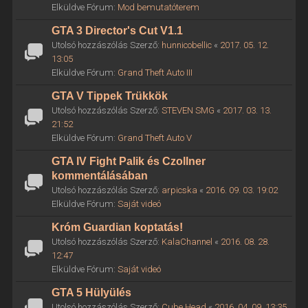
Elküldve Fórum:
Mod bemutatóterem
GTA 3 Director's Cut V1.1
Utolsó hozzászólás Szerző:
hunnicobellic
«
2017. 05. 12.
13:05
Elküldve Fórum:
Grand Theft Auto III
GTA V Tippek Trükkök
Utolsó hozzászólás Szerző:
STEVEN SMG
«
2017. 03. 13.
21:52
Elküldve Fórum:
Grand Theft Auto V
GTA IV Fight Palik és Czollner
kommentálásában
Utolsó hozzászólás Szerző:
arpicska
«
2016. 09. 03. 19:02
Elküldve Fórum:
Saját videó
Króm Guardian koptatás!
Utolsó hozzászólás Szerző:
KalaChannel
«
2016. 08. 28.
12:47
Elküldve Fórum:
Saját videó
GTA 5 Hülyülés
Utolsó hozzászólás Szerző:
Cube Head
«
2016. 04. 09. 13:35