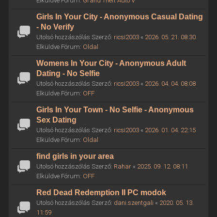
Elküldve Fórum:
Grand Theft Auto V
Girls In Your City - Anonymous Casual Dating
- No Verify
Utolsó hozzászólás Szerző:
ricsi2003
«
2026. 05. 21. 08:30
Elküldve Fórum:
Oldal
Womens In Your City - Anonymous Adult
Dating - No Selfie
Utolsó hozzászólás Szerző:
ricsi2003
«
2026. 04. 04. 08:08
Elküldve Fórum:
OFF
Girls In Your Town - No Selfie - Anonymous
Sex Dating
Utolsó hozzászólás Szerző:
ricsi2003
«
2026. 01. 04. 22:15
Elküldve Fórum:
Oldal
find girls in your area
Utolsó hozzászólás Szerző:
Rahar
«
2025. 09. 12. 08:11
Elküldve Fórum:
OFF
Red Dead Redemption II PC modok
Utolsó hozzászólás Szerző:
dani.szentgali
«
2020. 05. 13.
11:59