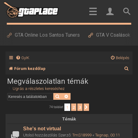
GTA Online Los Santos Tuners
GTA V Csalások
GyIK
Belépés
K
Fórum kezdőlap
e
Megválaszolatlan témák
r
Ugrás a részletes kereséshez
e
Keresés
Részletes keresés
s
1
2
3
Következő
74 találat
é
Témák
s
She's not virtual
Utolsó hozzászólás Szerző:
TmS18999
«
Tegnap, 00:11