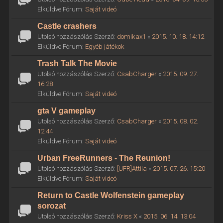
Elküldve Fórum:
Saját videó
Castle crashers
Utolsó hozzászólás Szerző:
domikax1
«
2015. 10. 18. 14:12
Elküldve Fórum:
Egyéb játékok
Trash Talk The Movie
Utolsó hozzászólás Szerző:
CsabCharger
«
2015. 09. 27.
16:28
Elküldve Fórum:
Saját videó
gta V gameplay
Utolsó hozzászólás Szerző:
CsabCharger
«
2015. 08. 02.
12:44
Elküldve Fórum:
Saját videó
Urban FreeRunners - The Reunion!
Utolsó hozzászólás Szerző:
[UFR]Attila
«
2015. 07. 26. 15:20
Elküldve Fórum:
Saját videó
Return to Castle Wolfenstein gameplay
sorozat
Utolsó hozzászólás Szerző:
Kriss X
«
2015. 06. 14. 13:04