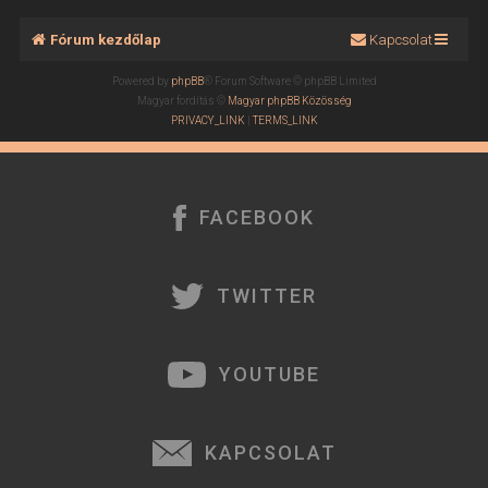
Fórum kezdőlap
Kapcsolat
Powered by
phpBB
® Forum Software © phpBB Limited
Magyar fordítás ©
Magyar phpBB Közösség
PRIVACY_LINK
|
TERMS_LINK
FACEBOOK
TWITTER
YOUTUBE
KAPCSOLAT