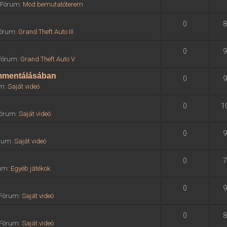
» Fórum:
Mod bemutatóterem
0
8
 Fórum:
Grand Theft Auto III
0
9
 Fórum:
Grand Theft Auto V
ommentálásában
0
9
um:
Saját videó
0
1
 Fórum:
Saját videó
0
9
órum:
Saját videó
0
7
rum:
Egyéb játékok
0
9
» Fórum:
Saját videó
0
8
» Fórum:
Saját videó