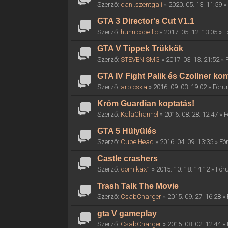
Szerző:
dani.szentgali
» 2020. 05. 13. 11:59 
GTA 3 Director's Cut V1.1
Szerző:
hunnicobellic
» 2017. 05. 12. 13:05 »
GTA V Tippek Trükkök
Szerző:
STEVEN SMG
» 2017. 03. 13. 21:52 »
GTA IV Fight Palik és Czollner k
Szerző:
arpicska
» 2016. 09. 03. 19:02 » Fór
Króm Guardian koptatás!
Szerző:
KalaChannel
» 2016. 08. 28. 12:47 »
GTA 5 Hülyülés
Szerző:
Cube Head
» 2016. 04. 09. 13:35 » F
Castle crashers
Szerző:
domikax1
» 2015. 10. 18. 14:12 » Fó
Trash Talk The Movie
Szerző:
CsabCharger
» 2015. 09. 27. 16:28 
gta V gameplay
Szerző:
CsabCharger
» 2015. 08. 02. 12:44 