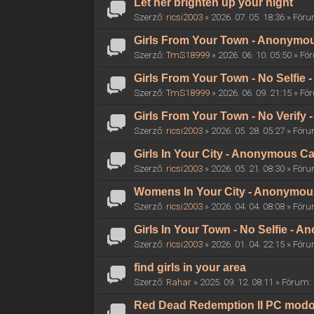
Let her brighten up your night
Szerző:
ricsi2003
» 2026. 07. 05. 18:36 » Fór
Girls From Your Town - Anonymous
Szerző:
TmS18999
» 2026. 06. 10. 05:50 » F
Girls From Your Town - No Selfie
Szerző:
TmS18999
» 2026. 06. 09. 21:15 » F
Girls From Your Town - No Verify
Szerző:
ricsi2003
» 2026. 05. 28. 05:27 » Fór
Girls In Your City - Anonymous Ca
Szerző:
ricsi2003
» 2026. 05. 21. 08:30 » Fór
Womens In Your City - Anonymous 
Szerző:
ricsi2003
» 2026. 04. 04. 08:08 » Fór
Girls In Your Town - No Selfie - 
Szerző:
ricsi2003
» 2026. 01. 04. 22:15 » Fór
find girls in your area
Szerző:
Rahar
» 2025. 09. 12. 08:11 » Fórum:
Red Dead Redemption II PC mod