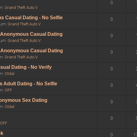
0
um:
Grand Theft Auto V
 Casual Dating - No Selfie
0
órum:
Grand Theft Auto V
 - Anonymous Casual Dating
0
órum:
Grand Theft Auto V
 - Anonymous Casual Dating
0
um:
Grand Theft Auto V
sual Dating - No Verify
0
um:
Oldal
Adult Dating - No Selfie
0
um:
OFF
Anonymous Sex Dating
0
um:
Oldal
0
OFF
ok
0
1