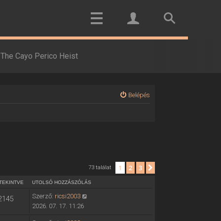
The Cayo Perico Heist
Belépés
1
2
3
Következő
73 találat
TEKINTVE
UTOLSÓ HOZZÁSZÓLÁS
Szerző:
ricsi2003
2145
2026. 07. 17. 11:26