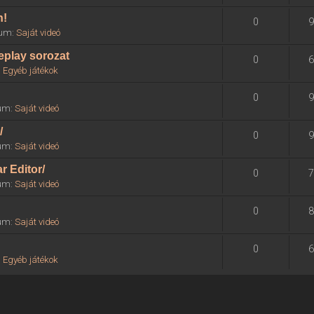
n!
0
9
órum:
Saját videó
eplay sorozat
0
6
:
Egyéb játékok
0
9
rum:
Saját videó
/
0
9
rum:
Saját videó
r Editor/
0
7
rum:
Saját videó
0
8
rum:
Saját videó
0
6
:
Egyéb játékok