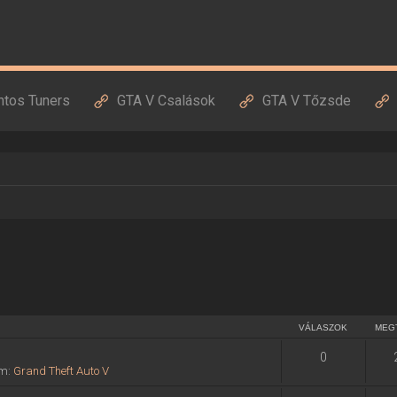
ntos Tuners
GTA V Csalások
GTA V Tőzsde
VÁLASZOK
MEG
0
um:
Grand Theft Auto V