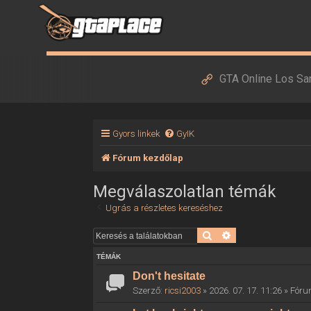
GTA Online Los Sa
Gyors linkek
GyIK
Fórum kezdőlap
Megválaszolatlan témák
Ugrás a részletes kereséshez
Keresés
Részletes keresés
TÉMÁK
Don't hesitate
Szerző:
ricsi2003
» 2026. 07. 17. 11:26 » Fór