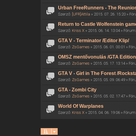
Urban FreeRunners - The Reunio
Szerző:
[UFR]Attila
» 2015. 07. 26. 15:20 » F
Return to Castle Wolfenstein gam
Szerző:
Kriss X
» 2015. 06. 14. 13:04 » Fórum
GTA V - Terminator /Editor Klip/
Szerző:
ZsGames
» 2015. 06. 01. 00:01 » Fó
OMSZ mentővonulás /GTA Edition
Szerző:
ZsGames
» 2015. 05. 17. 13:14 » Fó
GTA V - Girl in The Forest /Rocksta
Szerző:
ZsGames
» 2015. 05. 09. 06:49 » Fó
GTA - Zombi City
Szerző:
ZsGames
» 2015. 05. 02. 17:47 » Fó
World Of Warplanes
Szerző:
Kriss X
» 2015. 04. 06. 19:06 » Fórum