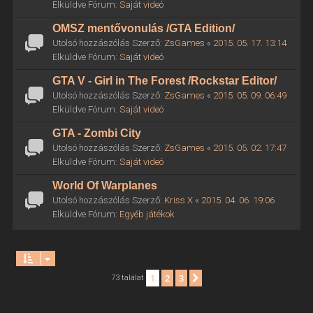
Elküldve Fórum:
Saját videó
OMSZ mentővonulás /GTA Edition/
Utolsó hozzászólás Szerző:
ZsGames
«
2015. 05. 17. 13:14
Elküldve Fórum:
Saját videó
GTA V - Girl in The Forest /Rockstar Editor/
Utolsó hozzászólás Szerző:
ZsGames
«
2015. 05. 09. 06:49
Elküldve Fórum:
Saját videó
GTA - Zombi City
Utolsó hozzászólás Szerző:
ZsGames
«
2015. 05. 02. 17:47
Elküldve Fórum:
Saját videó
World Of Warplanes
Utolsó hozzászólás Szerző:
Kriss X
«
2015. 04. 06. 19:06
Elküldve Fórum:
Egyéb játékok
1
2
3
Következő
73 találat