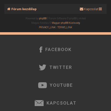
Fórum kezdőlap
Kapcsolat
Powered by
phpBB
® Forum Software © phpBB Limited
Magyar fordítás ©
Magyar phpBB Közösség
PRIVACY_LINK
|
TERMS_LINK
FACEBOOK
TWITTER
YOUTUBE
KAPCSOLAT