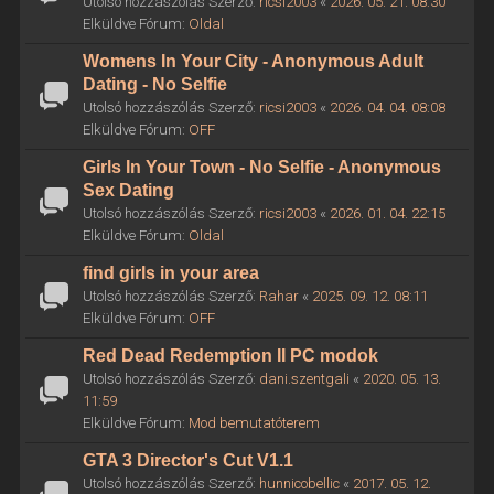
Utolsó hozzászólás Szerző:
ricsi2003
«
2026. 05. 21. 08:30
Elküldve Fórum:
Oldal
Womens In Your City - Anonymous Adult
Dating - No Selfie
Utolsó hozzászólás Szerző:
ricsi2003
«
2026. 04. 04. 08:08
Elküldve Fórum:
OFF
Girls In Your Town - No Selfie - Anonymous
Sex Dating
Utolsó hozzászólás Szerző:
ricsi2003
«
2026. 01. 04. 22:15
Elküldve Fórum:
Oldal
find girls in your area
Utolsó hozzászólás Szerző:
Rahar
«
2025. 09. 12. 08:11
Elküldve Fórum:
OFF
Red Dead Redemption II PC modok
Utolsó hozzászólás Szerző:
dani.szentgali
«
2020. 05. 13.
11:59
Elküldve Fórum:
Mod bemutatóterem
GTA 3 Director's Cut V1.1
Utolsó hozzászólás Szerző:
hunnicobellic
«
2017. 05. 12.