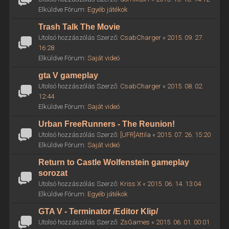
Elküldve Fórum:
Egyéb játékok
Trash Talk The Movie
Utolsó hozzászólás Szerző:
CsabCharger
«
2015. 09. 27.
16:28
Elküldve Fórum:
Saját videó
gta V gameplay
Utolsó hozzászólás Szerző:
CsabCharger
«
2015. 08. 02.
12:44
Elküldve Fórum:
Saját videó
Urban FreeRunners - The Reunion!
Utolsó hozzászólás Szerző:
[UFR]Attila
«
2015. 07. 26. 15:20
Elküldve Fórum:
Saját videó
Return to Castle Wolfenstein gameplay
sorozat
Utolsó hozzászólás Szerző:
Kriss X
«
2015. 06. 14. 13:04
Elküldve Fórum:
Egyéb játékok
GTA V - Terminator /Editor Klip/
Utolsó hozzászólás Szerző:
ZsGames
«
2015. 06. 01. 00:01