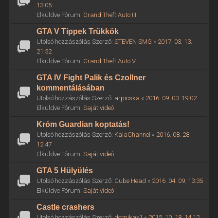
13:05
Elküldve Fórum:
Grand Theft Auto III
GTA V Tippek Trükkök
Utolsó hozzászólás Szerző:
STEVEN SMG
«
2017. 03. 13.
21:52
Elküldve Fórum:
Grand Theft Auto V
GTA IV Fight Palik és Czollner
kommentálásában
Utolsó hozzászólás Szerző:
arpicska
«
2016. 09. 03. 19:02
Elküldve Fórum:
Saját videó
Króm Guardian koptatás!
Utolsó hozzászólás Szerző:
KalaChannel
«
2016. 08. 28.
12:47
Elküldve Fórum:
Saját videó
GTA 5 Hülyülés
Utolsó hozzászólás Szerző:
Cube Head
«
2016. 04. 09. 13:35
Elküldve Fórum:
Saját videó
Castle crashers
Utolsó hozzászólás Szerző:
domikax1
«
2015. 10. 18. 14:12