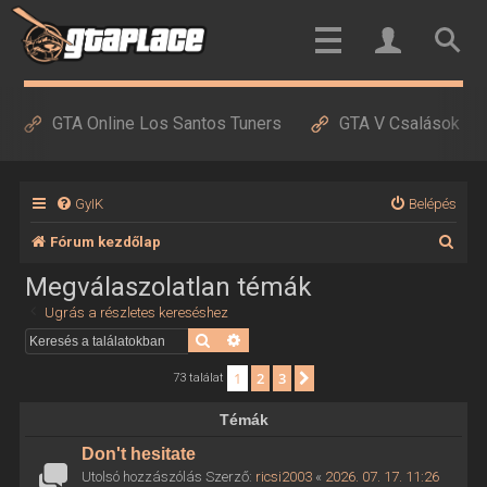
GTA Online Los Santos Tuners
GTA V Csalások
GyIK
Belépés
K
Fórum kezdőlap
e
Megválaszolatlan témák
r
Ugrás a részletes kereséshez
e
Keresés
Részletes keresés
s
1
2
3
Következő
73 találat
é
Témák
s
Don't hesitate
Utolsó hozzászólás Szerző:
ricsi2003
«
2026. 07. 17. 11:26