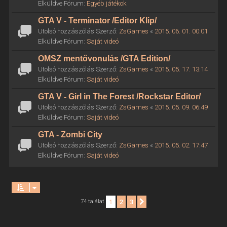
Elküldve Fórum:
Egyéb játékok
GTA V - Terminator /Editor Klip/
Utolsó hozzászólás Szerző:
ZsGames
«
2015. 06. 01. 00:01
Elküldve Fórum:
Saját videó
OMSZ mentővonulás /GTA Edition/
Utolsó hozzászólás Szerző:
ZsGames
«
2015. 05. 17. 13:14
Elküldve Fórum:
Saját videó
GTA V - Girl in The Forest /Rockstar Editor/
Utolsó hozzászólás Szerző:
ZsGames
«
2015. 05. 09. 06:49
Elküldve Fórum:
Saját videó
GTA - Zombi City
Utolsó hozzászólás Szerző:
ZsGames
«
2015. 05. 02. 17:47
Elküldve Fórum:
Saját videó
1
2
3
Következő
74 találat