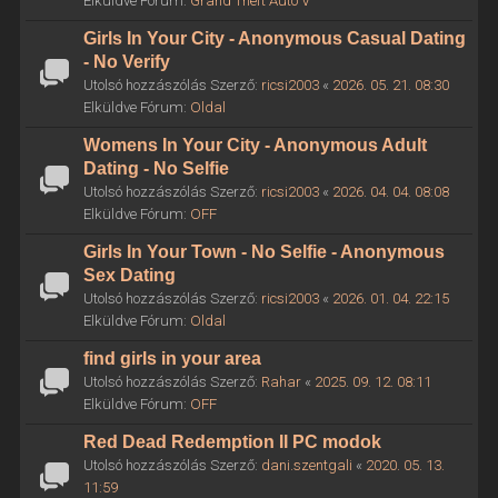
Elküldve Fórum:
Grand Theft Auto V
Girls In Your City - Anonymous Casual Dating
- No Verify
Utolsó hozzászólás Szerző:
ricsi2003
«
2026. 05. 21. 08:30
Elküldve Fórum:
Oldal
Womens In Your City - Anonymous Adult
Dating - No Selfie
Utolsó hozzászólás Szerző:
ricsi2003
«
2026. 04. 04. 08:08
Elküldve Fórum:
OFF
Girls In Your Town - No Selfie - Anonymous
Sex Dating
Utolsó hozzászólás Szerző:
ricsi2003
«
2026. 01. 04. 22:15
Elküldve Fórum:
Oldal
find girls in your area
Utolsó hozzászólás Szerző:
Rahar
«
2025. 09. 12. 08:11
Elküldve Fórum:
OFF
Red Dead Redemption II PC modok
Utolsó hozzászólás Szerző:
dani.szentgali
«
2020. 05. 13.
11:59