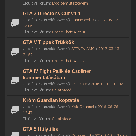
Elküldve Fórum:
Mod bemutatóterem
GTA 3 Director's Cut V1.1
Utolsó hozzászólás Szerző:
hunnicobellic
«
2017. 05. 12.
13:05
Elküldve Fórum:
Grand Theft Auto III
GTA V Tippek Trükkök
Utolsó hozzászólás Szerző:
STEVEN SMG
«
2017. 03. 13.
21:52
Elküldve Fórum:
Grand Theft Auto V
GTA IV Fight Palik és Czollner
kommentálásában
Utolsó hozzászólás Szerző:
arpicska
«
2016. 09. 03. 19:02
Elküldve Fórum:
Saját videó
Króm Guardian koptatás!
Utolsó hozzászólás Szerző:
KalaChannel
«
2016. 08. 28.
12:47
Elküldve Fórum:
Saját videó
GTA 5 Hülyülés
Utolsó hozzászólás Szerző:
Cube Head
«
2016. 04. 09. 13:35