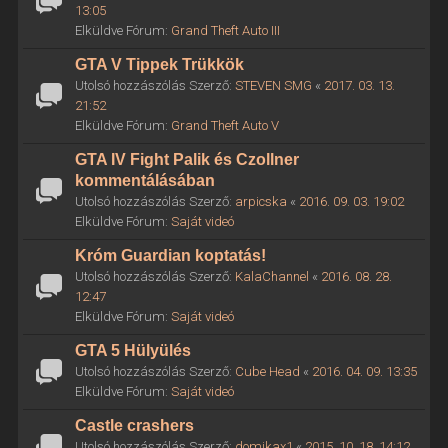
13:05
Elküldve Fórum:
Grand Theft Auto III
GTA V Tippek Trükkök
Utolsó hozzászólás Szerző:
STEVEN SMG
«
2017. 03. 13.
21:52
Elküldve Fórum:
Grand Theft Auto V
GTA IV Fight Palik és Czollner
kommentálásában
Utolsó hozzászólás Szerző:
arpicska
«
2016. 09. 03. 19:02
Elküldve Fórum:
Saját videó
Króm Guardian koptatás!
Utolsó hozzászólás Szerző:
KalaChannel
«
2016. 08. 28.
12:47
Elküldve Fórum:
Saját videó
GTA 5 Hülyülés
Utolsó hozzászólás Szerző:
Cube Head
«
2016. 04. 09. 13:35
Elküldve Fórum:
Saját videó
Castle crashers
Utolsó hozzászólás Szerző:
domikax1
«
2015. 10. 18. 14:12