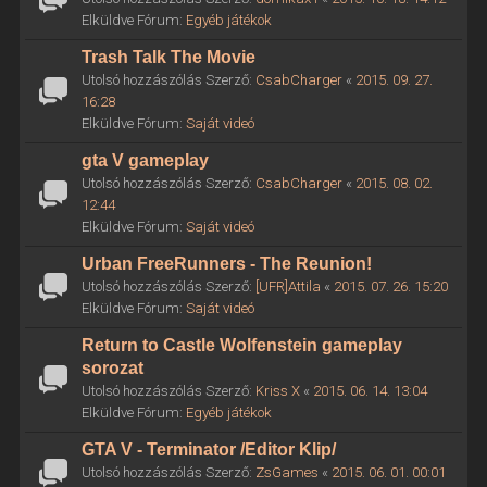
Elküldve Fórum:
Egyéb játékok
Trash Talk The Movie
Utolsó hozzászólás Szerző:
CsabCharger
«
2015. 09. 27.
16:28
Elküldve Fórum:
Saját videó
gta V gameplay
Utolsó hozzászólás Szerző:
CsabCharger
«
2015. 08. 02.
12:44
Elküldve Fórum:
Saját videó
Urban FreeRunners - The Reunion!
Utolsó hozzászólás Szerző:
[UFR]Attila
«
2015. 07. 26. 15:20
Elküldve Fórum:
Saját videó
Return to Castle Wolfenstein gameplay
sorozat
Utolsó hozzászólás Szerző:
Kriss X
«
2015. 06. 14. 13:04
Elküldve Fórum:
Egyéb játékok
GTA V - Terminator /Editor Klip/
Utolsó hozzászólás Szerző:
ZsGames
«
2015. 06. 01. 00:01