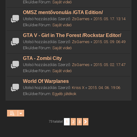
Elküldve Fórum:
Saját videó
OMSZ mentővonulás /GTA Edition/
Utolsó hozzászólás Szerző:
ZsGames
«
2015. 05. 17. 13:14
Elküldve Fórum:
Saját videó
GTA V - Girl in The Forest /Rockstar Editor/
Utolsó hozzászólás Szerző:
ZsGames
«
2015. 05. 09. 06:49
Elküldve Fórum:
Saját videó
GTA - Zombi City
Utolsó hozzászólás Szerző:
ZsGames
«
2015. 05. 02. 17:47
Elküldve Fórum:
Saját videó
World Of Warplanes
Utolsó hozzászólás Szerző:
Kriss X
«
2015. 04. 06. 19:06
Elküldve Fórum:
Egyéb játékok
1
2
3
Következő
73 találat