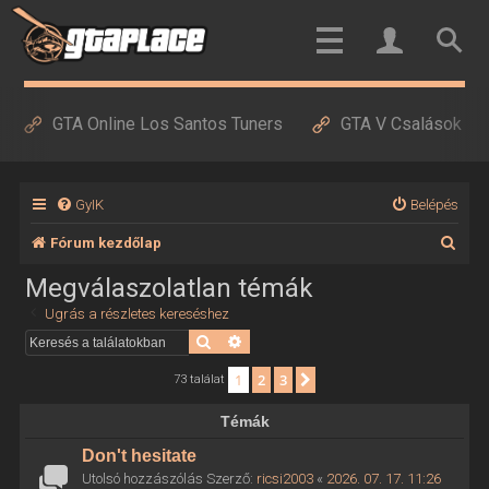
GTA Online Los Santos Tuners
GTA V Csalások
GyIK
Belépés
K
Fórum kezdőlap
e
Megválaszolatlan témák
r
Ugrás a részletes kereséshez
e
Keresés
Részletes keresés
s
1
2
3
Következő
73 találat
é
Témák
s
Don't hesitate
Utolsó hozzászólás Szerző:
ricsi2003
«
2026. 07. 17. 11:26