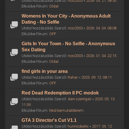
Utolsó hozzászólás Szerző:
ricsi2003
«
2026. 05. 21. 08:30
Elküldve Fórum:
Oldal
Womens In Your City - Anonymous Adult
Dating - No Selfie
Utolsó hozzászólás Szerző:
ricsi2003
«
2026. 04. 04. 08:08
Elküldve Fórum:
OFF
Girls In Your Town - No Selfie - Anonymous
Sex Dating
Utolsó hozzászólás Szerző:
ricsi2003
«
2026. 01. 04. 22:15
Elküldve Fórum:
Oldal
find girls in your area
Utolsó hozzászólás Szerző:
Rahar
«
2025. 09. 12. 08:11
Elküldve Fórum:
OFF
Red Dead Redemption II PC modok
Utolsó hozzászólás Szerző:
dani.szentgali
«
2020. 05. 13.
11:59
Elküldve Fórum:
Mod bemutatóterem
GTA 3 Director's Cut V1.1
Utolsó hozzászólás Szerző:
hunnicobellic
«
2017. 05. 12.