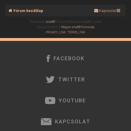
Fórum kezdőlap
Kapcsolat
Powered by
phpBB
® Forum Software © phpBB Limited
Magyar fordítás ©
Magyar phpBB Közösség
PRIVACY_LINK
|
TERMS_LINK
FACEBOOK
TWITTER
YOUTUBE
KAPCSOLAT