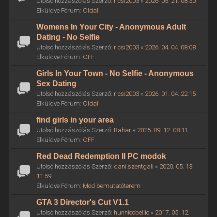
Utolsó hozzászólás Szerző:
ricsi2003
«
2026. 05. 21. 08:30
Elküldve Fórum:
Oldal
Womens In Your City - Anonymous Adult
Dating - No Selfie
Utolsó hozzászólás Szerző:
ricsi2003
«
2026. 04. 04. 08:08
Elküldve Fórum:
OFF
Girls In Your Town - No Selfie - Anonymous
Sex Dating
Utolsó hozzászólás Szerző:
ricsi2003
«
2026. 01. 04. 22:15
Elküldve Fórum:
Oldal
find girls in your area
Utolsó hozzászólás Szerző:
Rahar
«
2025. 09. 12. 08:11
Elküldve Fórum:
OFF
Red Dead Redemption II PC modok
Utolsó hozzászólás Szerző:
dani.szentgali
«
2020. 05. 13.
11:59
Elküldve Fórum:
Mod bemutatóterem
GTA 3 Director's Cut V1.1
Utolsó hozzászólás Szerző:
hunnicobellic
«
2017. 05. 12.