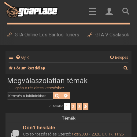
GTA Online Los Santos Tuners
GTA V Csalások
GyIK
Belépés
K
Fórum kezdőlap
e
Megválaszolatlan témák
r
Ugrás a részletes kereséshez
e
Keresés
Részletes keresés
s
1
2
3
Következő
73 találat
é
Témák
s
Don't hesitate
Utolsó hozzászólás Szerző:
ricsi2003
«
2026. 07. 17. 11:26