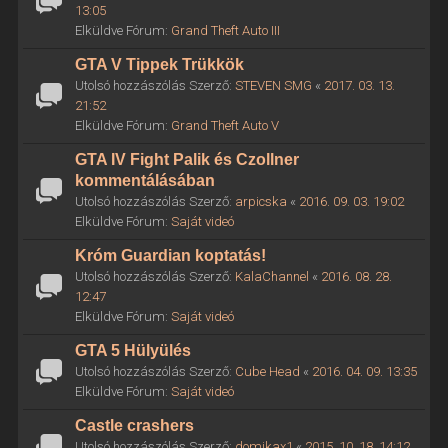
13:05
Elküldve Fórum:
Grand Theft Auto III
GTA V Tippek Trükkök
Utolsó hozzászólás Szerző:
STEVEN SMG
«
2017. 03. 13.
21:52
Elküldve Fórum:
Grand Theft Auto V
GTA IV Fight Palik és Czollner
kommentálásában
Utolsó hozzászólás Szerző:
arpicska
«
2016. 09. 03. 19:02
Elküldve Fórum:
Saját videó
Króm Guardian koptatás!
Utolsó hozzászólás Szerző:
KalaChannel
«
2016. 08. 28.
12:47
Elküldve Fórum:
Saját videó
GTA 5 Hülyülés
Utolsó hozzászólás Szerző:
Cube Head
«
2016. 04. 09. 13:35
Elküldve Fórum:
Saját videó
Castle crashers
Utolsó hozzászólás Szerző:
domikax1
«
2015. 10. 18. 14:12