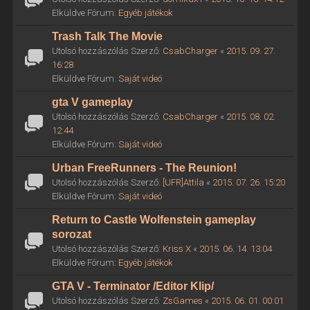
Elküldve Fórum:
Egyéb játékok
Trash Talk The Movie
Utolsó hozzászólás Szerző:
CsabCharger
«
2015. 09. 27.
16:28
Elküldve Fórum:
Saját videó
gta V gameplay
Utolsó hozzászólás Szerző:
CsabCharger
«
2015. 08. 02.
12:44
Elküldve Fórum:
Saját videó
Urban FreeRunners - The Reunion!
Utolsó hozzászólás Szerző:
[UFR]Attila
«
2015. 07. 26. 15:20
Elküldve Fórum:
Saját videó
Return to Castle Wolfenstein gameplay
sorozat
Utolsó hozzászólás Szerző:
Kriss X
«
2015. 06. 14. 13:04
Elküldve Fórum:
Egyéb játékok
GTA V - Terminator /Editor Klip/
Utolsó hozzászólás Szerző:
ZsGames
«
2015. 06. 01. 00:01