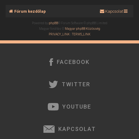
Fórum kezdőlap
Kapcsolat
Powered by
phpBB
® Forum Software © phpBB Limited
Magyar fordítás ©
Magyar phpBB Közösség
PRIVACY_LINK
|
TERMS_LINK
FACEBOOK
TWITTER
YOUTUBE
KAPCSOLAT