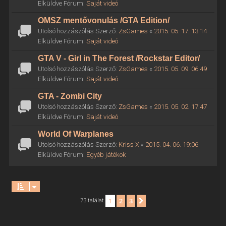
Elküldve Fórum:
Saját videó
OMSZ mentővonulás /GTA Edition/
Utolsó hozzászólás Szerző:
ZsGames
«
2015. 05. 17. 13:14
Elküldve Fórum:
Saját videó
GTA V - Girl in The Forest /Rockstar Editor/
Utolsó hozzászólás Szerző:
ZsGames
«
2015. 05. 09. 06:49
Elküldve Fórum:
Saját videó
GTA - Zombi City
Utolsó hozzászólás Szerző:
ZsGames
«
2015. 05. 02. 17:47
Elküldve Fórum:
Saját videó
World Of Warplanes
Utolsó hozzászólás Szerző:
Kriss X
«
2015. 04. 06. 19:06
Elküldve Fórum:
Egyéb játékok
1
2
3
Következő
73 találat