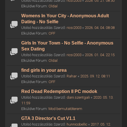
Utolsó hozzászólás Szerző:
ricsi2003
«
2026. 05. 21. 08:30
Elküldve Fórum:
Oldal
Womens In Your City - Anonymous Adult
Dating - No Selfie
Utolsó hozzászólás Szerző:
ricsi2003
«
2026. 04. 04. 08:08
Elküldve Fórum:
OFF
Girls In Your Town - No Selfie - Anonymous
Sex Dating
Utolsó hozzászólás Szerző:
ricsi2003
«
2026. 01. 04. 22:15
Elküldve Fórum:
Oldal
find girls in your area
Utolsó hozzászólás Szerző:
Rahar
«
2025. 09. 12. 08:11
Elküldve Fórum:
OFF
Red Dead Redemption II PC modok
Utolsó hozzászólás Szerző:
dani.szentgali
«
2020. 05. 13.
11:59
Elküldve Fórum:
Mod bemutatóterem
GTA 3 Director's Cut V1.1
Utolsó hozzászólás Szerző:
hunnicobellic
«
2017. 05. 12.