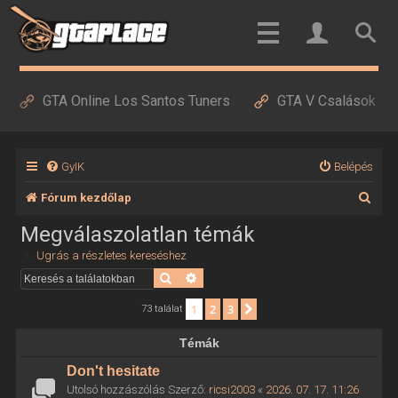
GTA Online Los Santos Tuners
GTA V Csalások
GyIK
Belépés
K
Fórum kezdőlap
e
Megválaszolatlan témák
r
Ugrás a részletes kereséshez
e
Keresés
Részletes keresés
s
1
2
3
Következő
73 találat
é
Témák
s
Don't hesitate
Utolsó hozzászólás Szerző:
ricsi2003
«
2026. 07. 17. 11:26