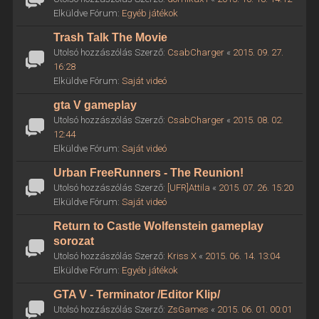
Elküldve Fórum:
Egyéb játékok
Trash Talk The Movie
Utolsó hozzászólás Szerző:
CsabCharger
«
2015. 09. 27.
16:28
Elküldve Fórum:
Saját videó
gta V gameplay
Utolsó hozzászólás Szerző:
CsabCharger
«
2015. 08. 02.
12:44
Elküldve Fórum:
Saját videó
Urban FreeRunners - The Reunion!
Utolsó hozzászólás Szerző:
[UFR]Attila
«
2015. 07. 26. 15:20
Elküldve Fórum:
Saját videó
Return to Castle Wolfenstein gameplay
sorozat
Utolsó hozzászólás Szerző:
Kriss X
«
2015. 06. 14. 13:04
Elküldve Fórum:
Egyéb játékok
GTA V - Terminator /Editor Klip/
Utolsó hozzászólás Szerző:
ZsGames
«
2015. 06. 01. 00:01