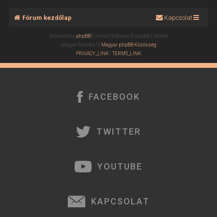
Fórum kezdőlap
Kapcsolat
Powered by
phpBB
® Forum Software © phpBB Limited
Magyar fordítás ©
Magyar phpBB Közösség
PRIVACY_LINK
|
TERMS_LINK
FACEBOOK
TWITTER
YOUTUBE
KAPCSOLAT