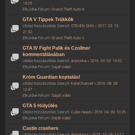
13:05
Elküldve Fórum:
Grand Theft Auto III
GTA V Tippek Trükkök
Utolsó hozzászólás Szerző:
STEVEN SMG
«
2017. 03. 13.
21:52
Elküldve Fórum:
Grand Theft Auto V
GTA IV Fight Palik és Czollner
kommentálásában
Utolsó hozzászólás Szerző:
arpicska
«
2016. 09. 03. 19:02
Elküldve Fórum:
Saját videó
Króm Guardian koptatás!
Utolsó hozzászólás Szerző:
KalaChannel
«
2016. 08. 28.
12:47
Elküldve Fórum:
Saját videó
GTA 5 Hülyülés
Utolsó hozzászólás Szerző:
Cube Head
«
2016. 04. 09. 13:35
Elküldve Fórum:
Saját videó
Castle crashers
Utolsó hozzászólás Szerző:
domikax1
«
2015. 10. 18. 14:12