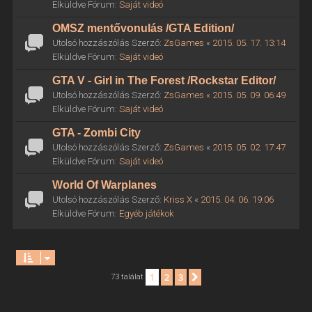
Elküldve Fórum:
Saját videó
OMSZ mentővonulás /GTA Edition/
Utolsó hozzászólás Szerző:
ZsGames
«
2015. 05. 17. 13:14
Elküldve Fórum:
Saját videó
GTA V - Girl in The Forest /Rockstar Editor/
Utolsó hozzászólás Szerző:
ZsGames
«
2015. 05. 09. 06:49
Elküldve Fórum:
Saját videó
GTA - Zombi City
Utolsó hozzászólás Szerző:
ZsGames
«
2015. 05. 02. 17:47
Elküldve Fórum:
Saját videó
World Of Warplanes
Utolsó hozzászólás Szerző:
Kriss X
«
2015. 04. 06. 19:06
Elküldve Fórum:
Egyéb játékok
1
2
3
Következő
73 találat