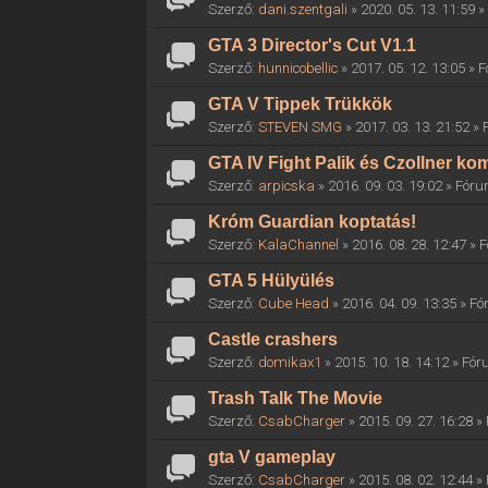
Szerző:
dani.szentgali
» 2020. 05. 13. 11:59 
GTA 3 Director's Cut V1.1
Szerző:
hunnicobellic
» 2017. 05. 12. 13:05 »
GTA V Tippek Trükkök
Szerző:
STEVEN SMG
» 2017. 03. 13. 21:52 »
GTA IV Fight Palik és Czollner k
Szerző:
arpicska
» 2016. 09. 03. 19:02 » Fór
Króm Guardian koptatás!
Szerző:
KalaChannel
» 2016. 08. 28. 12:47 »
GTA 5 Hülyülés
Szerző:
Cube Head
» 2016. 04. 09. 13:35 » F
Castle crashers
Szerző:
domikax1
» 2015. 10. 18. 14:12 » Fó
Trash Talk The Movie
Szerző:
CsabCharger
» 2015. 09. 27. 16:28 
gta V gameplay
Szerző:
CsabCharger
» 2015. 08. 02. 12:44 