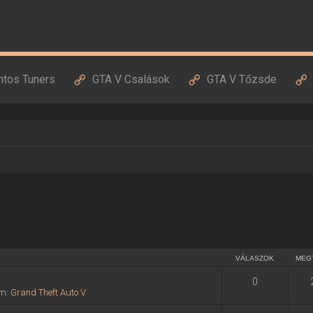
ntos Tuners
GTA V Csalások
GTA V Tőzsde
VÁLASZOK
MEG
0
um:
Grand Theft Auto V