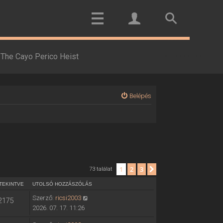
The Cayo Perico Heist
Belépés
1
2
3
Következő
73 találat
TEKINTVE
UTOLSÓ HOZZÁSZÓLÁS
Szerző:
ricsi2003
2175
2026. 07. 17. 11:26