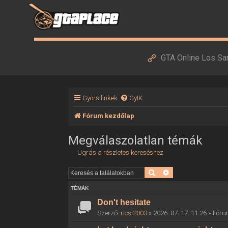
GTA Online Los Sa
Gyors linkek
GyIK
Fórum kezdőlap
Megválaszolatlan témák
Ugrás a részletes kereséshez
Keresés
Részletes keresés
TÉMÁK
Don't hesitate
Szerző:
ricsi2003
» 2026. 07. 17. 11:26 » Fór