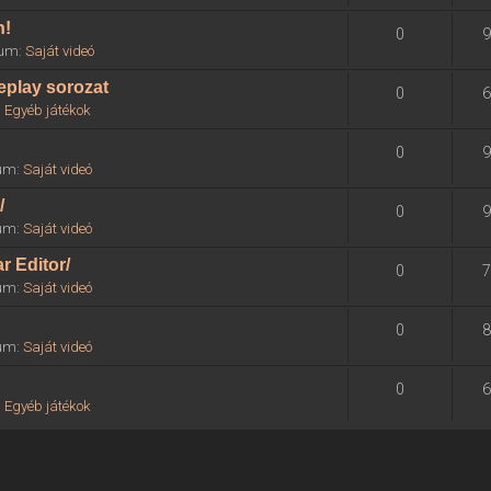
n!
0
9
órum:
Saját videó
eplay sorozat
0
6
:
Egyéb játékok
0
9
rum:
Saját videó
/
0
9
rum:
Saját videó
r Editor/
0
7
rum:
Saját videó
0
8
rum:
Saját videó
0
6
:
Egyéb játékok