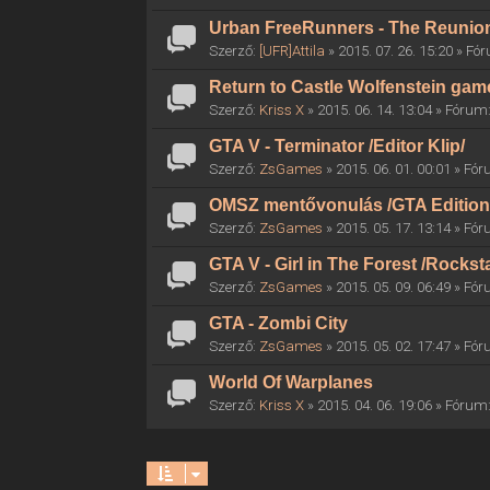
Urban FreeRunners - The Reunio
Szerző:
[UFR]Attila
» 2015. 07. 26. 15:20 » F
Return to Castle Wolfenstein gam
Szerző:
Kriss X
» 2015. 06. 14. 13:04 » Fórum
GTA V - Terminator /Editor Klip/
Szerző:
ZsGames
» 2015. 06. 01. 00:01 » Fó
OMSZ mentővonulás /GTA Edition
Szerző:
ZsGames
» 2015. 05. 17. 13:14 » Fó
GTA V - Girl in The Forest /Rocksta
Szerző:
ZsGames
» 2015. 05. 09. 06:49 » Fó
GTA - Zombi City
Szerző:
ZsGames
» 2015. 05. 02. 17:47 » Fó
World Of Warplanes
Szerző:
Kriss X
» 2015. 04. 06. 19:06 » Fórum