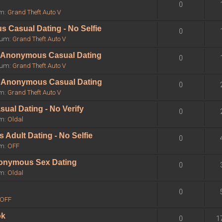
0
um:
Grand Theft Auto V
 Casual Dating - No Selfie
0
órum:
Grand Theft Auto V
 - Anonymous Casual Dating
0
órum:
Grand Theft Auto V
 - Anonymous Casual Dating
0
um:
Grand Theft Auto V
sual Dating - No Verify
0
um:
Oldal
Adult Dating - No Selfie
0
um:
OFF
Anonymous Sex Dating
0
um:
Oldal
0
OFF
ok
0
1