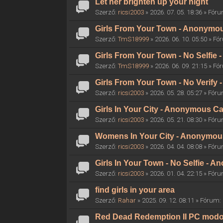
Let her brighten up your night
Szerző:
ricsi2003
» 2026. 07. 05. 18:36 » Fór
Girls From Your Town - Anonymous
Szerző:
TmS18999
» 2026. 06. 10. 05:50 » F
Girls From Your Town - No Selfie
Szerző:
TmS18999
» 2026. 06. 09. 21:15 » F
Girls From Your Town - No Verify
Szerző:
ricsi2003
» 2026. 05. 28. 05:27 » Fór
Girls In Your City - Anonymous Ca
Szerző:
ricsi2003
» 2026. 05. 21. 08:30 » Fór
Womens In Your City - Anonymous 
Szerző:
ricsi2003
» 2026. 04. 04. 08:08 » Fór
Girls In Your Town - No Selfie - 
Szerző:
ricsi2003
» 2026. 01. 04. 22:15 » Fór
find girls in your area
Szerző:
Rahar
» 2025. 09. 12. 08:11 » Fórum:
Red Dead Redemption II PC mod