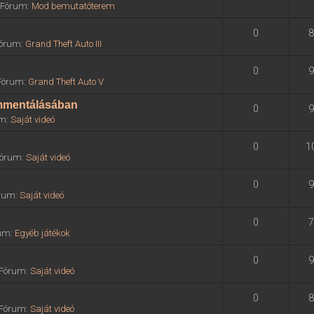
» Fórum:
Mod bemutatóterem
0
8
 Fórum:
Grand Theft Auto III
0
9
 Fórum:
Grand Theft Auto V
ommentálásában
0
9
um:
Saját videó
0
1
 Fórum:
Saját videó
0
9
órum:
Saját videó
0
7
rum:
Egyéb játékok
0
9
» Fórum:
Saját videó
0
8
» Fórum:
Saját videó