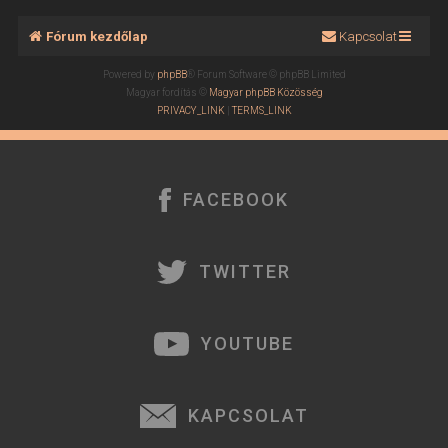
Fórum kezdőlap
Kapcsolat
Powered by
phpBB
® Forum Software © phpBB Limited
Magyar fordítás ©
Magyar phpBB Közösség
PRIVACY_LINK
|
TERMS_LINK
FACEBOOK
TWITTER
YOUTUBE
KAPCSOLAT