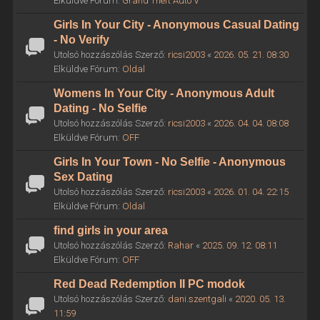
Elküldve Fórum:
Grand Theft Auto V
Girls In Your City - Anonymous Casual Dating
- No Verify
Utolsó hozzászólás Szerző:
ricsi2003
«
2026. 05. 21. 08:30
Elküldve Fórum:
Oldal
Womens In Your City - Anonymous Adult
Dating - No Selfie
Utolsó hozzászólás Szerző:
ricsi2003
«
2026. 04. 04. 08:08
Elküldve Fórum:
OFF
Girls In Your Town - No Selfie - Anonymous
Sex Dating
Utolsó hozzászólás Szerző:
ricsi2003
«
2026. 01. 04. 22:15
Elküldve Fórum:
Oldal
find girls in your area
Utolsó hozzászólás Szerző:
Rahar
«
2025. 09. 12. 08:11
Elküldve Fórum:
OFF
Red Dead Redemption II PC modok
Utolsó hozzászólás Szerző:
dani.szentgali
«
2020. 05. 13.
11:59