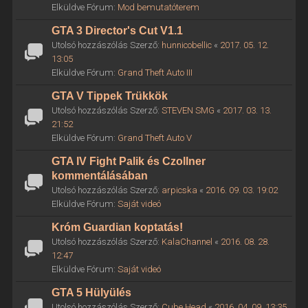
Elküldve Fórum:
Mod bemutatóterem
GTA 3 Director's Cut V1.1
Utolsó hozzászólás Szerző:
hunnicobellic
«
2017. 05. 12.
13:05
Elküldve Fórum:
Grand Theft Auto III
GTA V Tippek Trükkök
Utolsó hozzászólás Szerző:
STEVEN SMG
«
2017. 03. 13.
21:52
Elküldve Fórum:
Grand Theft Auto V
GTA IV Fight Palik és Czollner
kommentálásában
Utolsó hozzászólás Szerző:
arpicska
«
2016. 09. 03. 19:02
Elküldve Fórum:
Saját videó
Króm Guardian koptatás!
Utolsó hozzászólás Szerző:
KalaChannel
«
2016. 08. 28.
12:47
Elküldve Fórum:
Saját videó
GTA 5 Hülyülés
Utolsó hozzászólás Szerző:
Cube Head
«
2016. 04. 09. 13:35