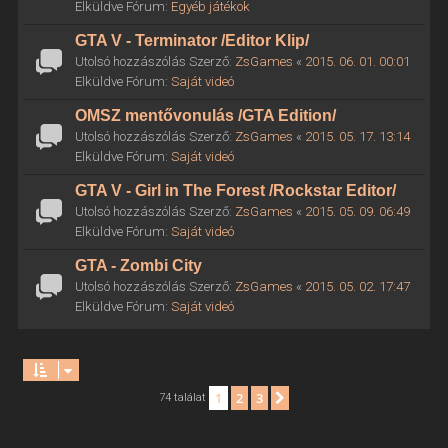
Elküldve Fórum:
Egyéb játékok
GTA V - Terminator /Editor Klip/
Utolsó hozzászólás Szerző:
ZsGames
«
2015. 06. 01. 00:01
Elküldve Fórum:
Saját videó
OMSZ mentővonulás /GTA Edition/
Utolsó hozzászólás Szerző:
ZsGames
«
2015. 05. 17. 13:14
Elküldve Fórum:
Saját videó
GTA V - Girl in The Forest /Rockstar Editor/
Utolsó hozzászólás Szerző:
ZsGames
«
2015. 05. 09. 06:49
Elküldve Fórum:
Saját videó
GTA - Zombi City
Utolsó hozzászólás Szerző:
ZsGames
«
2015. 05. 02. 17:47
Elküldve Fórum:
Saját videó
1
2
3
Következő
74 találat