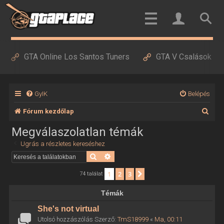
GTA Online Los Santos Tuners
GTA V Csalások
GyIK
Belépés
K
Fórum kezdőlap
e
Megválaszolatlan témák
r
Ugrás a részletes kereséshez
e
Keresés
Részletes keresés
s
1
2
3
Következő
74 találat
é
Témák
s
She's not virtual
Utolsó hozzászólás Szerző:
TmS18999
«
Ma, 00:11