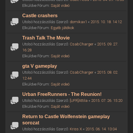
Elküldve Fórum:
Saját videó
Castle crashers
Utolsó hozzászólás Szerző:
domikax1
«
2015. 10. 18. 14:12
Elküldve Fórum:
Egyéb játékok
Trash Talk The Movie
Utolsó hozzászólás Szerző:
CsabCharger
«
2015. 09. 27.
16:28
Elküldve Fórum:
Saját videó
gta V gameplay
Utolsó hozzászólás Szerző:
CsabCharger
«
2015. 08. 02.
12:44
Elküldve Fórum:
Saját videó
Urban FreeRunners - The Reunion!
Utolsó hozzászólás Szerző:
[UFR]Attila
«
2015. 07. 26. 15:20
Elküldve Fórum:
Saját videó
Return to Castle Wolfenstein gameplay
sorozat
Utolsó hozzászólás Szerző:
Kriss X
«
2015. 06. 14. 13:04