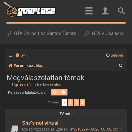
GTA Online Los Santos Tuners
GTA V Csalások
GyIK
Belépés
K
Fórum kezdőlap
e
Megválaszolatlan témák
r
Ugrás a részletes kereséshez
e
Keresés
Részletes keresés
s
1
2
3
Következő
74 találat
é
Témák
s
She's not virtual
Utolsó hozzászólás Szerző:
TmS18999
«
2026. 08. 08. 00:11