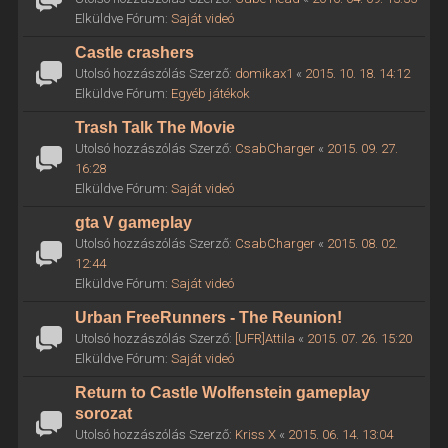
Elküldve Fórum:
Saját videó
Castle crashers
Utolsó hozzászólás Szerző:
domikax1
«
2015. 10. 18. 14:12
Elküldve Fórum:
Egyéb játékok
Trash Talk The Movie
Utolsó hozzászólás Szerző:
CsabCharger
«
2015. 09. 27.
16:28
Elküldve Fórum:
Saját videó
gta V gameplay
Utolsó hozzászólás Szerző:
CsabCharger
«
2015. 08. 02.
12:44
Elküldve Fórum:
Saját videó
Urban FreeRunners - The Reunion!
Utolsó hozzászólás Szerző:
[UFR]Attila
«
2015. 07. 26. 15:20
Elküldve Fórum:
Saját videó
Return to Castle Wolfenstein gameplay
sorozat
Utolsó hozzászólás Szerző:
Kriss X
«
2015. 06. 14. 13:04