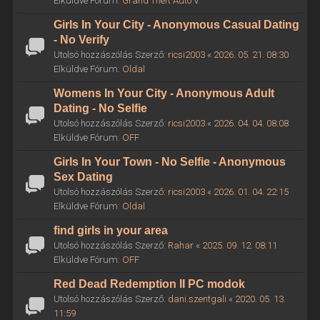
Elküldve Fórum:
Grand Theft Auto V
Girls In Your City - Anonymous Casual Dating
- No Verify
Utolsó hozzászólás Szerző:
ricsi2003
«
2026. 05. 21. 08:30
Elküldve Fórum:
Oldal
Womens In Your City - Anonymous Adult
Dating - No Selfie
Utolsó hozzászólás Szerző:
ricsi2003
«
2026. 04. 04. 08:08
Elküldve Fórum:
OFF
Girls In Your Town - No Selfie - Anonymous
Sex Dating
Utolsó hozzászólás Szerző:
ricsi2003
«
2026. 01. 04. 22:15
Elküldve Fórum:
Oldal
find girls in your area
Utolsó hozzászólás Szerző:
Rahar
«
2025. 09. 12. 08:11
Elküldve Fórum:
OFF
Red Dead Redemption II PC modok
Utolsó hozzászólás Szerző:
dani.szentgali
«
2020. 05. 13.
11:59