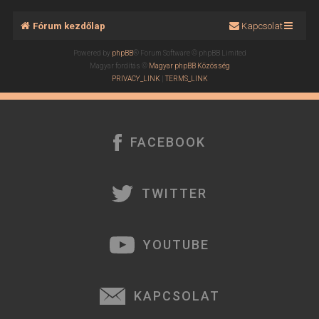
Fórum kezdőlap
Kapcsolat
Powered by
phpBB
® Forum Software © phpBB Limited
Magyar fordítás ©
Magyar phpBB Közösség
PRIVACY_LINK
|
TERMS_LINK
FACEBOOK
TWITTER
YOUTUBE
KAPCSOLAT