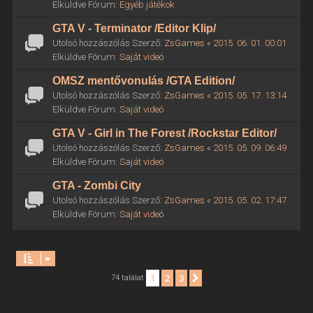
Elküldve Fórum:
Egyéb játékok
GTA V - Terminator /Editor Klip/
Utolsó hozzászólás Szerző:
ZsGames
«
2015. 06. 01. 00:01
Elküldve Fórum:
Saját videó
OMSZ mentővonulás /GTA Edition/
Utolsó hozzászólás Szerző:
ZsGames
«
2015. 05. 17. 13:14
Elküldve Fórum:
Saját videó
GTA V - Girl in The Forest /Rockstar Editor/
Utolsó hozzászólás Szerző:
ZsGames
«
2015. 05. 09. 06:49
Elküldve Fórum:
Saját videó
GTA - Zombi City
Utolsó hozzászólás Szerző:
ZsGames
«
2015. 05. 02. 17:47
Elküldve Fórum:
Saját videó
1
2
3
Következő
74 találat