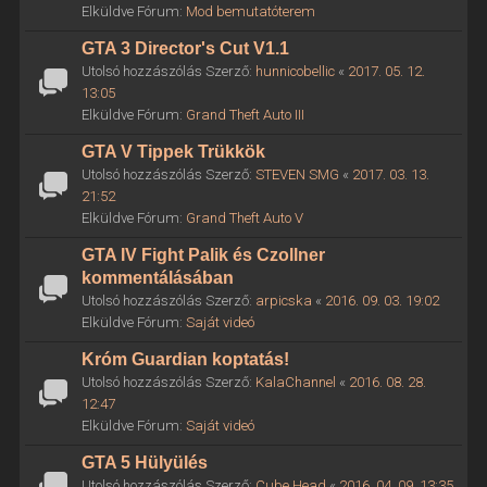
Elküldve Fórum:
Mod bemutatóterem
GTA 3 Director's Cut V1.1
Utolsó hozzászólás Szerző:
hunnicobellic
«
2017. 05. 12.
13:05
Elküldve Fórum:
Grand Theft Auto III
GTA V Tippek Trükkök
Utolsó hozzászólás Szerző:
STEVEN SMG
«
2017. 03. 13.
21:52
Elküldve Fórum:
Grand Theft Auto V
GTA IV Fight Palik és Czollner
kommentálásában
Utolsó hozzászólás Szerző:
arpicska
«
2016. 09. 03. 19:02
Elküldve Fórum:
Saját videó
Króm Guardian koptatás!
Utolsó hozzászólás Szerző:
KalaChannel
«
2016. 08. 28.
12:47
Elküldve Fórum:
Saját videó
GTA 5 Hülyülés
Utolsó hozzászólás Szerző:
Cube Head
«
2016. 04. 09. 13:35