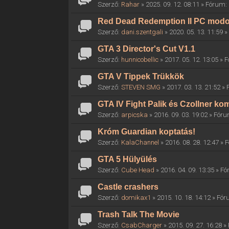
Szerző:
Rahar
» 2025. 09. 12. 08:11 » Fórum:
Red Dead Redemption II PC mod
Szerző:
dani.szentgali
» 2020. 05. 13. 11:59 
GTA 3 Director's Cut V1.1
Szerző:
hunnicobellic
» 2017. 05. 12. 13:05 »
GTA V Tippek Trükkök
Szerző:
STEVEN SMG
» 2017. 03. 13. 21:52 »
GTA IV Fight Palik és Czollner k
Szerző:
arpicska
» 2016. 09. 03. 19:02 » Fór
Króm Guardian koptatás!
Szerző:
KalaChannel
» 2016. 08. 28. 12:47 »
GTA 5 Hülyülés
Szerző:
Cube Head
» 2016. 04. 09. 13:35 » F
Castle crashers
Szerző:
domikax1
» 2015. 10. 18. 14:12 » Fó
Trash Talk The Movie
Szerző:
CsabCharger
» 2015. 09. 27. 16:28 