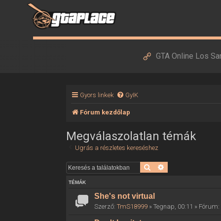
GTA Online Los Sa
Gyors linkek
GyIK
Fórum kezdőlap
Megválaszolatlan témák
Ugrás a részletes kereséshez
Keresés
Részletes keresés
TÉMÁK
She's not virtual
Szerző:
TmS18999
» Tegnap, 00:11 » Fórum