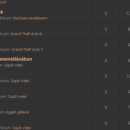
OFF
ok
0
1
» Fórum:
Mod bemutatóterem
0
8
 Fórum:
Grand Theft Auto III
0
9
 Fórum:
Grand Theft Auto V
ommentálásában
0
9
um:
Saját videó
0
1
 Fórum:
Saját videó
0
9
órum:
Saját videó
0
7
rum:
Egyéb játékok
0
9
» Fórum:
Saját videó