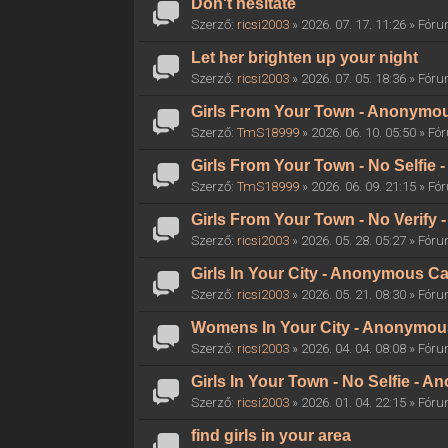
Don't hesitate
Szerző:
ricsi2003
» 2026. 07. 17. 11:26 » Fór
Let her brighten up your night
Szerző:
ricsi2003
» 2026. 07. 05. 18:36 » Fór
Girls From Your Town - Anonymous
Szerző:
TmS18999
» 2026. 06. 10. 05:50 » F
Girls From Your Town - No Selfie
Szerző:
TmS18999
» 2026. 06. 09. 21:15 » F
Girls From Your Town - No Verify
Szerző:
ricsi2003
» 2026. 05. 28. 05:27 » Fór
Girls In Your City - Anonymous Ca
Szerző:
ricsi2003
» 2026. 05. 21. 08:30 » Fór
Womens In Your City - Anonymous 
Szerző:
ricsi2003
» 2026. 04. 04. 08:08 » Fór
Girls In Your Town - No Selfie - 
Szerző:
ricsi2003
» 2026. 01. 04. 22:15 » Fór
find girls in your area