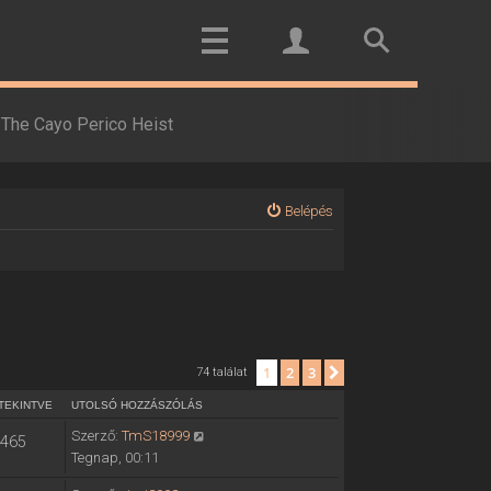
The Cayo Perico Heist
Belépés
1
2
3
Következő
74 találat
TEKINTVE
UTOLSÓ HOZZÁSZÓLÁS
Szerző:
TmS18999
465
Tegnap, 00:11