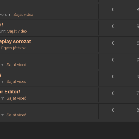
0
8
» Fórum:
Saját videó
n!
0
9
órum:
Saját videó
eplay sorozat
0
6
:
Egyéb játékok
0
9
rum:
Saját videó
/
0
9
rum:
Saját videó
r Editor/
0
7
rum:
Saját videó
0
8
rum:
Saját videó