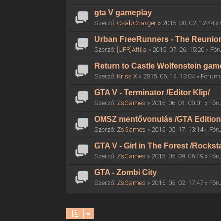
gta V gameplay
Szerző:
CsabCharger
» 2015. 08. 02. 12:44 
Urban FreeRunners - The Reunio
Szerző:
[UFR]Attila
» 2015. 07. 26. 15:20 » F
Return to Castle Wolfenstein gam
Szerző:
Kriss X
» 2015. 06. 14. 13:04 » Fórum
GTA V - Terminator /Editor Klip/
Szerző:
ZsGames
» 2015. 06. 01. 00:01 » Fó
OMSZ mentővonulás /GTA Edition
Szerző:
ZsGames
» 2015. 05. 17. 13:14 » Fó
GTA V - Girl in The Forest /Rocksta
Szerző:
ZsGames
» 2015. 05. 09. 06:49 » Fó
GTA - Zombi City
Szerző:
ZsGames
» 2015. 05. 02. 17:47 » Fó