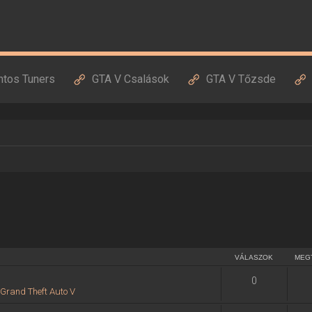
ntos Tuners
GTA V Csalások
GTA V Tőzsde
VÁLASZOK
MEG
0
:
Grand Theft Auto V