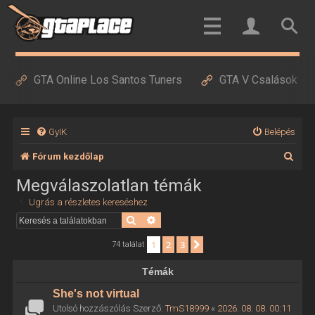
GTA Online Los Santos Tuners
GTA V Csalások
GyIK
Belépés
K
Fórum kezdőlap
e
Megválaszolatlan témák
r
Ugrás a részletes kereséshez
e
Keresés
Részletes keresés
s
1
2
3
Következő
74 találat
é
Témák
s
She's not virtual
Utolsó hozzászólás Szerző:
TmS18999
«
2026. 08. 08. 00:11