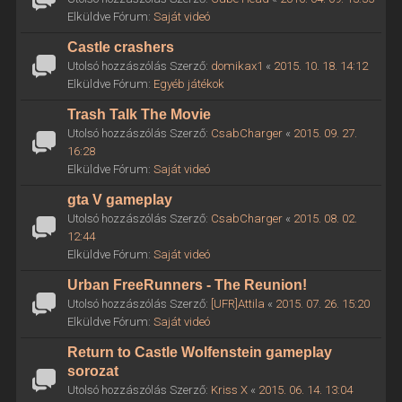
Elküldve Fórum:
Saját videó
Castle crashers
Utolsó hozzászólás Szerző:
domikax1
«
2015. 10. 18. 14:12
Elküldve Fórum:
Egyéb játékok
Trash Talk The Movie
Utolsó hozzászólás Szerző:
CsabCharger
«
2015. 09. 27.
16:28
Elküldve Fórum:
Saját videó
gta V gameplay
Utolsó hozzászólás Szerző:
CsabCharger
«
2015. 08. 02.
12:44
Elküldve Fórum:
Saját videó
Urban FreeRunners - The Reunion!
Utolsó hozzászólás Szerző:
[UFR]Attila
«
2015. 07. 26. 15:20
Elküldve Fórum:
Saját videó
Return to Castle Wolfenstein gameplay
sorozat
Utolsó hozzászólás Szerző:
Kriss X
«
2015. 06. 14. 13:04