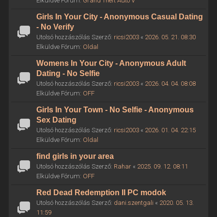
Elküldve Fórum:
Grand Theft Auto V
Girls In Your City - Anonymous Casual Dating
- No Verify
Utolsó hozzászólás Szerző:
ricsi2003
«
2026. 05. 21. 08:30
Elküldve Fórum:
Oldal
Womens In Your City - Anonymous Adult
Dating - No Selfie
Utolsó hozzászólás Szerző:
ricsi2003
«
2026. 04. 04. 08:08
Elküldve Fórum:
OFF
Girls In Your Town - No Selfie - Anonymous
Sex Dating
Utolsó hozzászólás Szerző:
ricsi2003
«
2026. 01. 04. 22:15
Elküldve Fórum:
Oldal
find girls in your area
Utolsó hozzászólás Szerző:
Rahar
«
2025. 09. 12. 08:11
Elküldve Fórum:
OFF
Red Dead Redemption II PC modok
Utolsó hozzászólás Szerző:
dani.szentgali
«
2020. 05. 13.
11:59