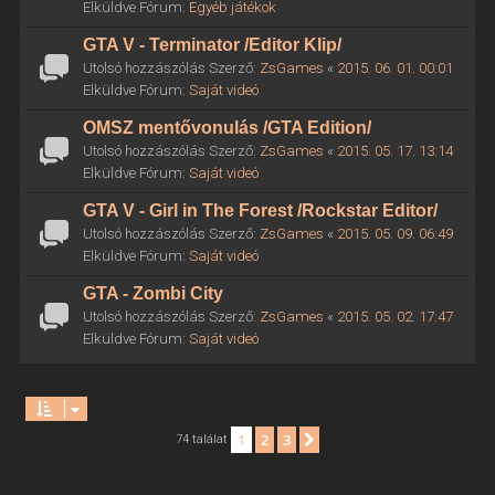
Elküldve Fórum:
Egyéb játékok
GTA V - Terminator /Editor Klip/
Utolsó hozzászólás Szerző:
ZsGames
«
2015. 06. 01. 00:01
Elküldve Fórum:
Saját videó
OMSZ mentővonulás /GTA Edition/
Utolsó hozzászólás Szerző:
ZsGames
«
2015. 05. 17. 13:14
Elküldve Fórum:
Saját videó
GTA V - Girl in The Forest /Rockstar Editor/
Utolsó hozzászólás Szerző:
ZsGames
«
2015. 05. 09. 06:49
Elküldve Fórum:
Saját videó
GTA - Zombi City
Utolsó hozzászólás Szerző:
ZsGames
«
2015. 05. 02. 17:47
Elküldve Fórum:
Saját videó
1
2
3
Következő
74 találat