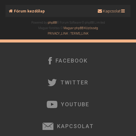
Fórum kezdőlap
Kapcsolat
Powered by
phpBB
® Forum Software © phpBB Limited
Magyar fordítás ©
Magyar phpBB Közösség
PRIVACY_LINK
|
TERMS_LINK
FACEBOOK
TWITTER
YOUTUBE
KAPCSOLAT