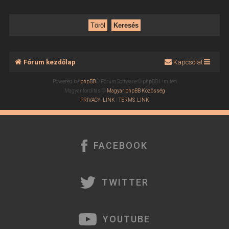
Fórum kezdőlap
Kapcsolat
Powered by
phpBB
® Forum Software © phpBB Limited
Magyar fordítás ©
Magyar phpBB Közösség
PRIVACY_LINK
|
TERMS_LINK
FACEBOOK
TWITTER
YOUTUBE