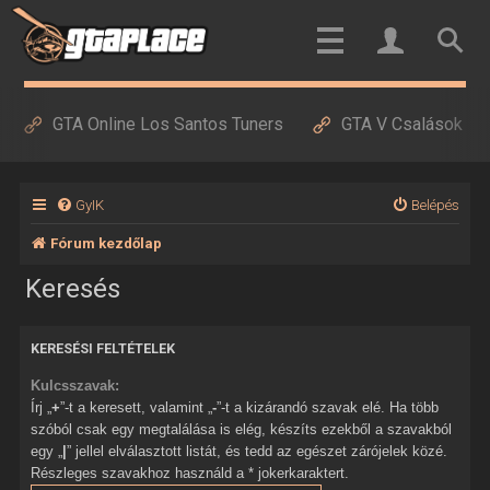
GTA Online Los Santos Tuners
GTA V Csalások
GyIK
Belépés
Fórum kezdőlap
Keresés
KERESÉSI FELTÉTELEK
Kulcsszavak:
Írj „
+
”-t a keresett, valamint „
-
”-t a kizárandó szavak elé. Ha több
szóból csak egy megtalálása is elég, készíts ezekből a szavakból
egy „
|
” jellel elválasztott listát, és tedd az egészet zárójelek közé.
Részleges szavakhoz használd a * jokerkaraktert.