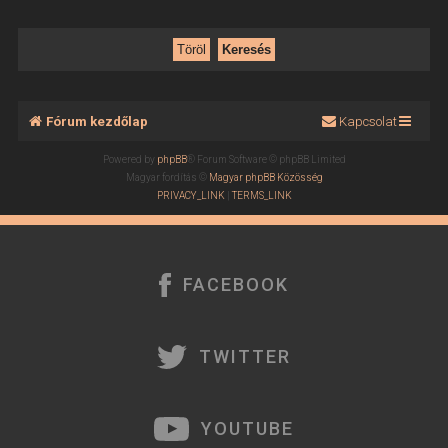
Fórum kezdőlap
Kapcsolat
Powered by
phpBB
® Forum Software © phpBB Limited
Magyar fordítás ©
Magyar phpBB Közösség
PRIVACY_LINK
|
TERMS_LINK
FACEBOOK
TWITTER
YOUTUBE