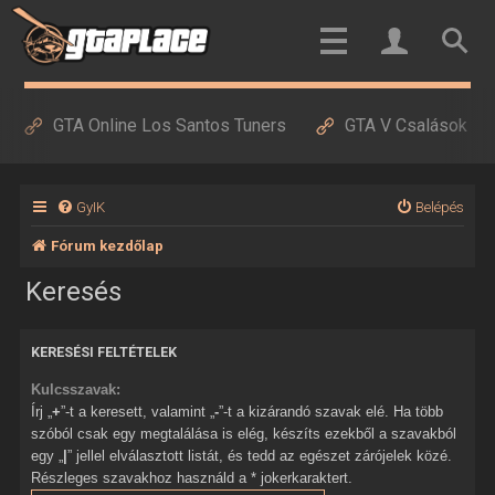
GTA Online Los Santos Tuners
GTA V Csalások
GyIK
Belépés
Fórum kezdőlap
Keresés
KERESÉSI FELTÉTELEK
Kulcsszavak:
Írj „
+
”-t a keresett, valamint „
-
”-t a kizárandó szavak elé. Ha több
szóból csak egy megtalálása is elég, készíts ezekből a szavakból
egy „
|
” jellel elválasztott listát, és tedd az egészet zárójelek közé.
Részleges szavakhoz használd a * jokerkaraktert.