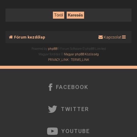
Fórum kezdőlap
Kapcsolat
Powered by
phpBB
® Forum Software © phpBB Limited
Magyar fordítás ©
Magyar phpBB Közösség
PRIVACY_LINK
|
TERMS_LINK
FACEBOOK
TWITTER
YOUTUBE