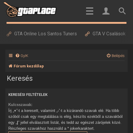
GTA Online Los Santos Tuners
GTA V Csalások
GyIK
Belépés
Fórum kezdőlap
Keresés
KERESÉSI FELTÉTELEK
Kulcsszavak:
Írj „
+
”-t a keresett, valamint „
-
”-t a kizárandó szavak elé. Ha több
szóból csak egy megtalálása is elég, készíts ezekből a szavakból
egy „
|
” jellel elválasztott listát, és tedd az egészet zárójelek közé.
Részleges szavakhoz használd a * jokerkaraktert.