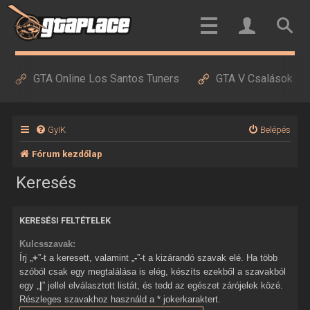
GTA Online Los Santos Tuners
GTA V Csalások
GyIK
Belépés
Fórum kezdőlap
Keresés
KERESÉSI FELTÉTELEK
Kulcsszavak:
Írj „
+
”-t a keresett, valamint „
-
”-t a kizárandó szavak elé. Ha több
szóból csak egy megtalálása is elég, készíts ezekből a szavakból
egy „
|
” jellel elválasztott listát, és tedd az egészet zárójelek közé.
Részleges szavakhoz használd a * jokerkaraktert.