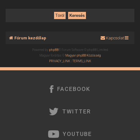
Fórum kezdőlap
Kapcsolat
Powered by
phpBB
® Forum Software © phpBB Limited
Magyar fordítás ©
Magyar phpBB Közösség
PRIVACY_LINK
|
TERMS_LINK
FACEBOOK
TWITTER
YOUTUBE