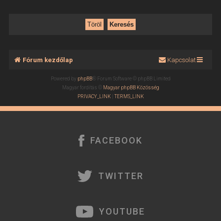
Fórum kezdőlap
Kapcsolat
Powered by
phpBB
® Forum Software © phpBB Limited
Magyar fordítás ©
Magyar phpBB Közösség
PRIVACY_LINK
|
TERMS_LINK
FACEBOOK
TWITTER
YOUTUBE