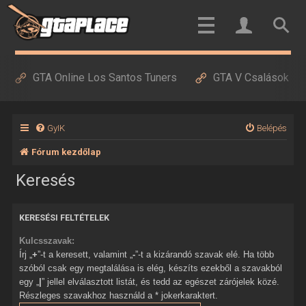
GTA Online Los Santos Tuners
GTA V Csalások
GyIK
Belépés
Fórum kezdőlap
Keresés
KERESÉSI FELTÉTELEK
Kulcsszavak:
Írj „
+
”-t a keresett, valamint „
-
”-t a kizárandó szavak elé. Ha több
szóból csak egy megtalálása is elég, készíts ezekből a szavakból
egy „
|
” jellel elválasztott listát, és tedd az egészet zárójelek közé.
Részleges szavakhoz használd a * jokerkaraktert.