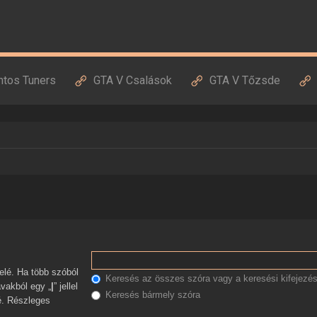
ntos Tuners
GTA V Csalások
GTA V Tőzsde
Keresés az összes szóra vagy a keresési kifejezés
avakból egy „
|
” jellel
Keresés bármely szóra
zé. Részleges