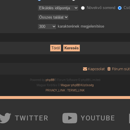
Növekvő sorrend
Csö
karakterének megjelenítése
Kapcsolat
Fórum süti
Powered by
phpBB
® Forum Software © phpBB Limited
Magyar fordítás ©
Magyar phpBB Közösség
PRIVACY_LINK
|
TERMS_LINK
TWITTER
YOUTUBE