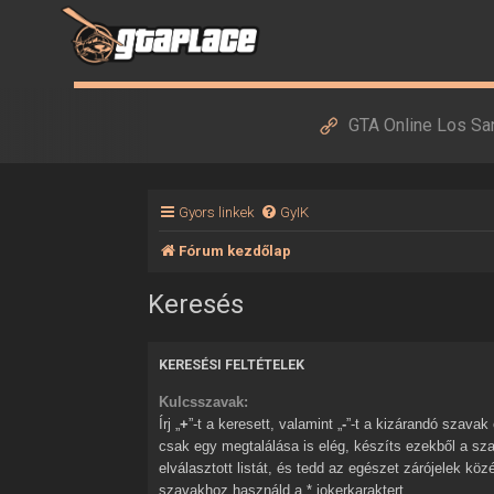
GTA Online Los Sa
Gyors linkek
GyIK
Fórum kezdőlap
Keresés
KERESÉSI FELTÉTELEK
Kulcsszavak:
Írj „
+
”-t a keresett, valamint „
-
”-t a kizárandó szavak elé. Ha több szóból
csak egy megtalálása is elég, készíts ezekből a sz
elválasztott listát, és tedd az egészet zárójelek kö
szavakhoz használd a * jokerkaraktert.