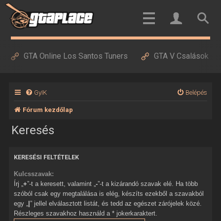
GTA Online Los Santos Tuners
GTA V Csalások
GyIK
Belépés
Fórum kezdőlap
Keresés
KERESÉSI FELTÉTELEK
Kulcsszavak:
Írj „
+
”-t a keresett, valamint „
-
”-t a kizárandó szavak elé. Ha több
szóból csak egy megtalálása is elég, készíts ezekből a szavakból
egy „
|
” jellel elválasztott listát, és tedd az egészet zárójelek közé.
Részleges szavakhoz használd a * jokerkaraktert.