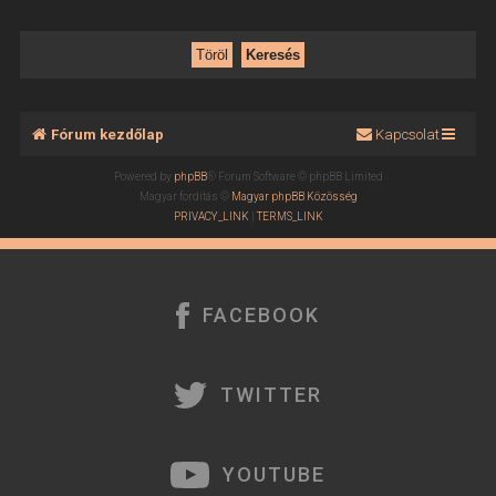
Fórum kezdőlap
Kapcsolat
Powered by
phpBB
® Forum Software © phpBB Limited
Magyar fordítás ©
Magyar phpBB Közösség
PRIVACY_LINK
|
TERMS_LINK
FACEBOOK
TWITTER
YOUTUBE