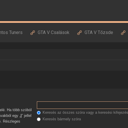
ntos Tuners
GTA V Csalások
GTA V Tőzsde
Keresés az összes szóra vagy a keresési kifejezés
avakból egy „
|
” jellel
Keresés bármely szóra
zé. Részleges