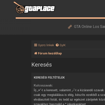
GTA Online Los Sa
Gyors linkek
GyIK
Fórum kezdőlap
Keresés
KERESÉSI FELTÉTELEK
Kulcsszavak:
Írj „
+
”-t a keresett, valamint „
-
”-t a kizárandó szavak elé. Ha több szóból
csak egy megtalálása is elég, készíts ezekből a sz
elválasztott listát, és tedd az egészet zárójelek kö
szavakhoz használd a * jokerkaraktert.