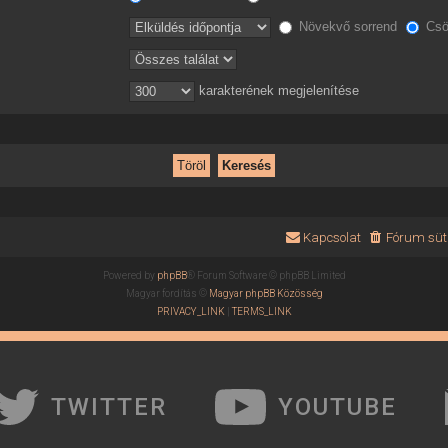
Növekvő sorrend
Csö
karakterének megjelenítése
Kapcsolat
Fórum süti
Powered by
phpBB
® Forum Software © phpBB Limited
Magyar fordítás ©
Magyar phpBB Közösség
PRIVACY_LINK
|
TERMS_LINK
TWITTER
YOUTUBE