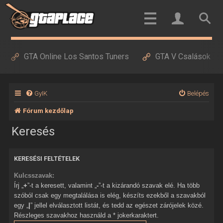
GTA Online Los Santos Tuners
GTA V Csalások
GyIK
Belépés
Fórum kezdőlap
Keresés
KERESÉSI FELTÉTELEK
Kulcsszavak:
Írj „
+
”-t a keresett, valamint „
-
”-t a kizárandó szavak elé. Ha több
szóból csak egy megtalálása is elég, készíts ezekből a szavakból
egy „
|
” jellel elválasztott listát, és tedd az egészet zárójelek közé.
Részleges szavakhoz használd a * jokerkaraktert.