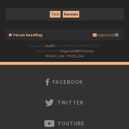
Fórum kezdőlap
Kapcsolat
Powered by
phpBB
® Forum Software © phpBB Limited
Magyar fordítás ©
Magyar phpBB Közösség
PRIVACY_LINK
|
TERMS_LINK
FACEBOOK
TWITTER
YOUTUBE