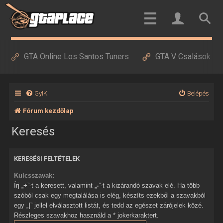
GTA Online Los Santos Tuners
GTA V Csalások
GyIK
Belépés
Fórum kezdőlap
Keresés
KERESÉSI FELTÉTELEK
Kulcsszavak:
Írj „
+
”-t a keresett, valamint „
-
”-t a kizárandó szavak elé. Ha több
szóból csak egy megtalálása is elég, készíts ezekből a szavakból
egy „
|
” jellel elválasztott listát, és tedd az egészet zárójelek közé.
Részleges szavakhoz használd a * jokerkaraktert.