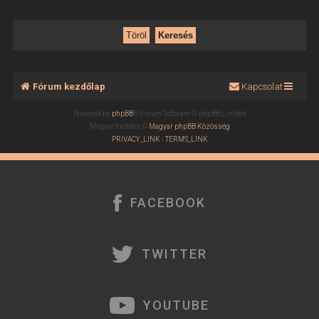
Fórum kezdőlap
Kapcsolat
Powered by
phpBB
® Forum Software © phpBB Limited
Magyar fordítás ©
Magyar phpBB Közösség
PRIVACY_LINK
|
TERMS_LINK
FACEBOOK
TWITTER
YOUTUBE