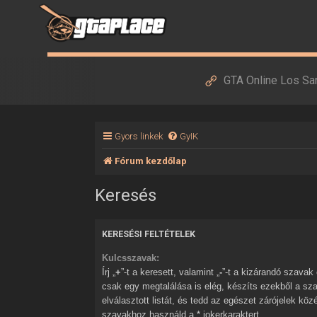
GTA Online Los Sa
Gyors linkek
GyIK
Fórum kezdőlap
Keresés
KERESÉSI FELTÉTELEK
Kulcsszavak:
Írj „
+
”-t a keresett, valamint „
-
”-t a kizárandó szavak elé. Ha több szóból
csak egy megtalálása is elég, készíts ezekből a sz
elválasztott listát, és tedd az egészet zárójelek kö
szavakhoz használd a * jokerkaraktert.