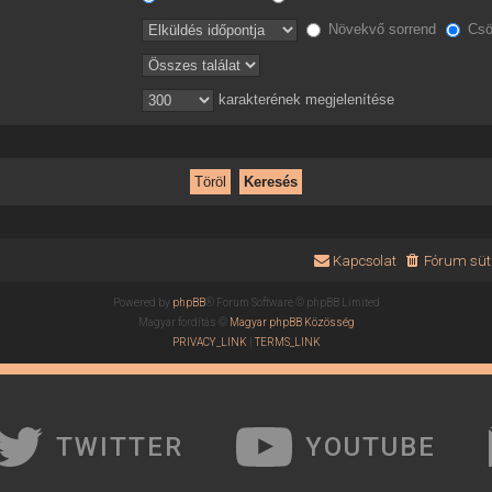
Növekvő sorrend
Csö
karakterének megjelenítése
Kapcsolat
Fórum süti
Powered by
phpBB
® Forum Software © phpBB Limited
Magyar fordítás ©
Magyar phpBB Közösség
PRIVACY_LINK
|
TERMS_LINK
TWITTER
YOUTUBE