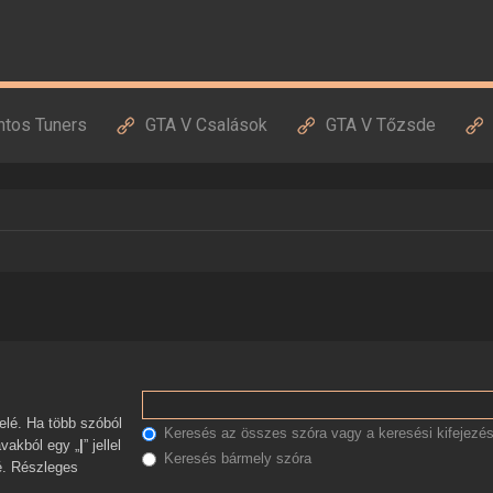
ntos Tuners
GTA V Csalások
GTA V Tőzsde
Keresés az összes szóra vagy a keresési kifejezés
avakból egy „
|
” jellel
Keresés bármely szóra
zé. Részleges