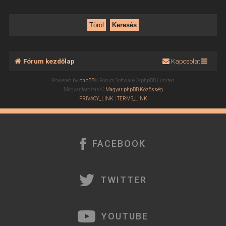
Fórum kezdőlap
Kapcsolat
Powered by
phpBB
® Forum Software © phpBB Limited
Magyar fordítás ©
Magyar phpBB Közösség
PRIVACY_LINK
|
TERMS_LINK
FACEBOOK
TWITTER
YOUTUBE