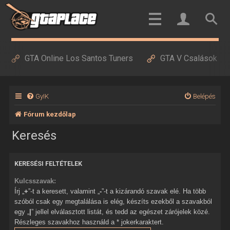
GTA Online Los Santos Tuners
GTA V Csalások
GyIK
Belépés
Fórum kezdőlap
Keresés
KERESÉSI FELTÉTELEK
Kulcsszavak:
Írj „
+
”-t a keresett, valamint „
-
”-t a kizárandó szavak elé. Ha több
szóból csak egy megtalálása is elég, készíts ezekből a szavakból
egy „
|
” jellel elválasztott listát, és tedd az egészet zárójelek közé.
Részleges szavakhoz használd a * jokerkaraktert.