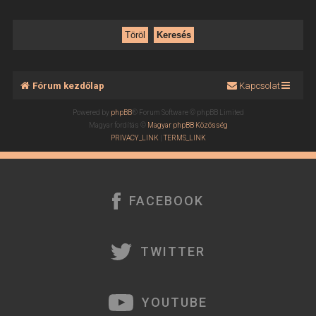
Fórum kezdőlap
Kapcsolat
Powered by
phpBB
® Forum Software © phpBB Limited
Magyar fordítás ©
Magyar phpBB Közösség
PRIVACY_LINK
|
TERMS_LINK
FACEBOOK
TWITTER
YOUTUBE