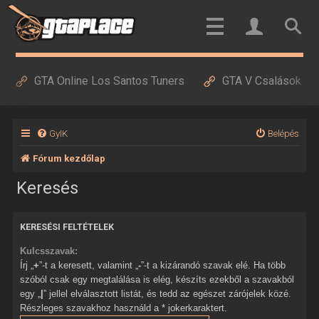
GTA Online Los Santos Tuners
GTA V Csalások
GyIK
Belépés
Fórum kezdőlap
Keresés
KERESÉSI FELTÉTELEK
Kulcsszavak:
Írj „
+
”-t a keresett, valamint „
-
”-t a kizárandó szavak elé. Ha több
szóból csak egy megtalálása is elég, készíts ezekből a szavakból
egy „
|
” jellel elválasztott listát, és tedd az egészet zárójelek közé.
Részleges szavakhoz használd a * jokerkaraktert.