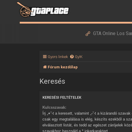
GTA Online Los Sa
Gyors linkek
GyIK
Fórum kezdőlap
Keresés
KERESÉSI FELTÉTELEK
Kulcsszavak:
Írj „
+
”-t a keresett, valamint „
-
”-t a kizárandó szavak elé. Ha több szóból
csak egy megtalálása is elég, készíts ezekből a sz
elválasztott listát, és tedd az egészet zárójelek kö
szavakhoz használd a * jokerkaraktert.