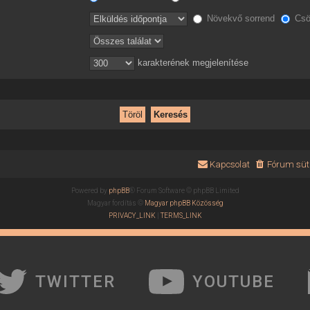
Növekvő sorrend
Csö
karakterének megjelenítése
Kapcsolat
Fórum süti
Powered by
phpBB
® Forum Software © phpBB Limited
Magyar fordítás ©
Magyar phpBB Közösség
PRIVACY_LINK
|
TERMS_LINK
TWITTER
YOUTUBE