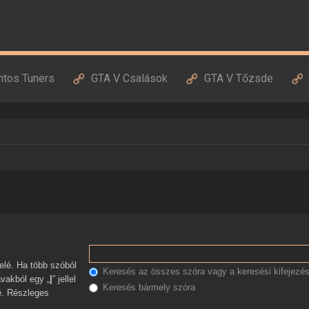
ntos Tuners
GTA V Csalások
GTA V Tőzsde
Keresés az összes szóra vagy a keresési kifejezés
avakból egy „
|
” jellel
Keresés bármely szóra
zé. Részleges