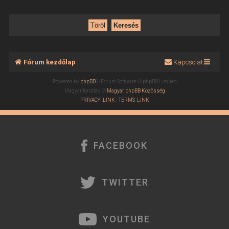
Fórum kezdőlap
Kapcsolat
Powered by
phpBB
® Forum Software © phpBB Limited
Magyar fordítás ©
Magyar phpBB Közösség
PRIVACY_LINK
|
TERMS_LINK
FACEBOOK
TWITTER
YOUTUBE