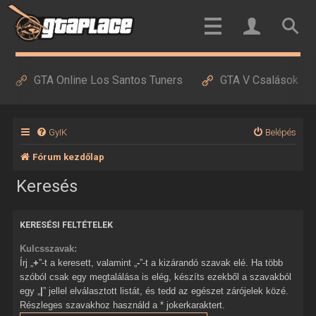
GTA Online Los Santos Tuners
GTA V Csalások
GyIK
Belépés
Fórum kezdőlap
Keresés
KERESÉSI FELTÉTELEK
Kulcsszavak:
Írj „
+
”-t a keresett, valamint „
-
”-t a kizárandó szavak elé. Ha több
szóból csak egy megtalálása is elég, készíts ezekből a szavakból
egy „
|
” jellel elválasztott listát, és tedd az egészet zárójelek közé.
Részleges szavakhoz használd a * jokerkaraktert.