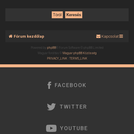
Fórum kezdőlap
Kapcsolat
Powered by
phpBB
® Forum Software © phpBB Limited
Magyar fordítás ©
Magyar phpBB Közösség
PRIVACY_LINK
|
TERMS_LINK
FACEBOOK
TWITTER
YOUTUBE