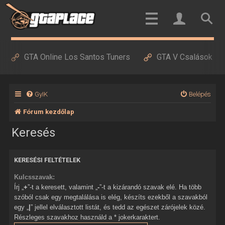
GTA Online Los Santos Tuners
GTA V Csalások
GyIK
Belépés
Fórum kezdőlap
Keresés
KERESÉSI FELTÉTELEK
Kulcsszavak:
Írj „
+
”-t a keresett, valamint „
-
”-t a kizárandó szavak elé. Ha több
szóból csak egy megtalálása is elég, készíts ezekből a szavakból
egy „
|
” jellel elválasztott listát, és tedd az egészet zárójelek közé.
Részleges szavakhoz használd a * jokerkaraktert.