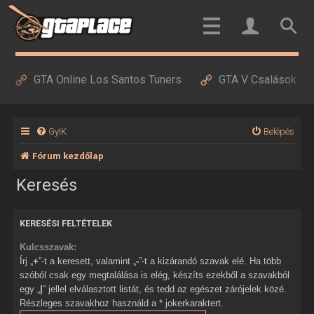
GTA Online Los Santos Tuners
GTA V Csalások
GyIK
Belépés
Fórum kezdőlap
Keresés
KERESÉSI FELTÉTELEK
Kulcsszavak:
Írj „
+
”-t a keresett, valamint „
-
”-t a kizárandó szavak elé. Ha több
szóból csak egy megtalálása is elég, készíts ezekből a szavakból
egy „
|
” jellel elválasztott listát, és tedd az egészet zárójelek közé.
Részleges szavakhoz használd a * jokerkaraktert.