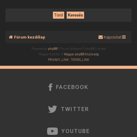
Fórum kezdőlap
Kapcsolat
Powered by
phpBB
® Forum Software © phpBB Limited
Magyar fordítás ©
Magyar phpBB Közösség
PRIVACY_LINK
|
TERMS_LINK
FACEBOOK
TWITTER
YOUTUBE