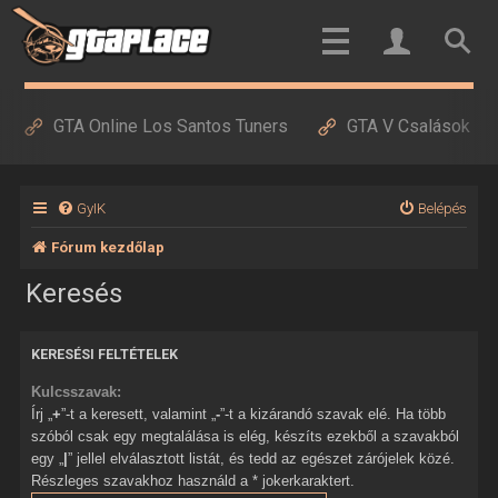
GTA Online Los Santos Tuners
GTA V Csalások
GyIK
Belépés
Fórum kezdőlap
Keresés
KERESÉSI FELTÉTELEK
Kulcsszavak:
Írj „
+
”-t a keresett, valamint „
-
”-t a kizárandó szavak elé. Ha több
szóból csak egy megtalálása is elég, készíts ezekből a szavakból
egy „
|
” jellel elválasztott listát, és tedd az egészet zárójelek közé.
Részleges szavakhoz használd a * jokerkaraktert.