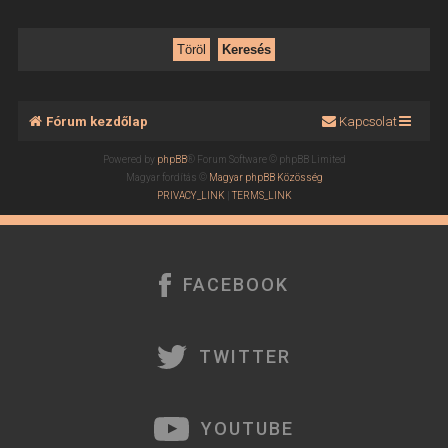
Fórum kezdőlap
Kapcsolat
Powered by
phpBB
® Forum Software © phpBB Limited
Magyar fordítás ©
Magyar phpBB Közösség
PRIVACY_LINK
|
TERMS_LINK
FACEBOOK
TWITTER
YOUTUBE