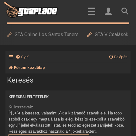
GTA Online Los Santos Tuners
GTA V Csalások
GyIK
Belépés
Fórum kezdőlap
Keresés
KERESÉSI FELTÉTELEK
Kulcsszavak:
Írj „
+
”-t a keresett, valamint „
-
”-t a kizárandó szavak elé. Ha több
szóból csak egy megtalálása is elég, készíts ezekből a szavakból
egy „
|
” jellel elválasztott listát, és tedd az egészet zárójelek közé.
Részleges szavakhoz használd a * jokerkaraktert.