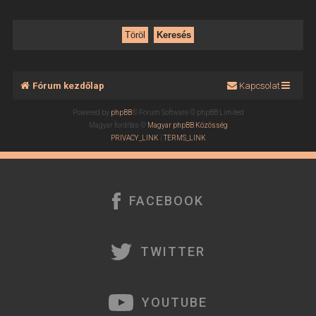
Fórum kezdőlap
Kapcsolat
Powered by
phpBB
® Forum Software © phpBB Limited
Magyar fordítás ©
Magyar phpBB Közösség
PRIVACY_LINK
|
TERMS_LINK
FACEBOOK
TWITTER
YOUTUBE