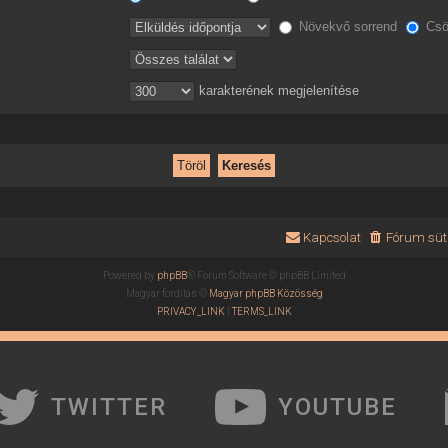
Növekvő sorrend
Csö
karakterének megjelenítése
Kapcsolat
Fórum süti
Powered by
phpBB
® Forum Software © phpBB Limited
Magyar fordítás ©
Magyar phpBB Közösség
PRIVACY_LINK
|
TERMS_LINK
TWITTER
YOUTUBE