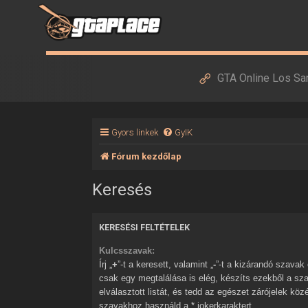
GTA Online Los Sa
Gyors linkek
GyIK
Fórum kezdőlap
Keresés
KERESÉSI FELTÉTELEK
Kulcsszavak:
Írj „
+
”-t a keresett, valamint „
-
”-t a kizárandó szavak elé. Ha több szóból
csak egy megtalálása is elég, készíts ezekből a sz
elválasztott listát, és tedd az egészet zárójelek kö
szavakhoz használd a * jokerkaraktert.