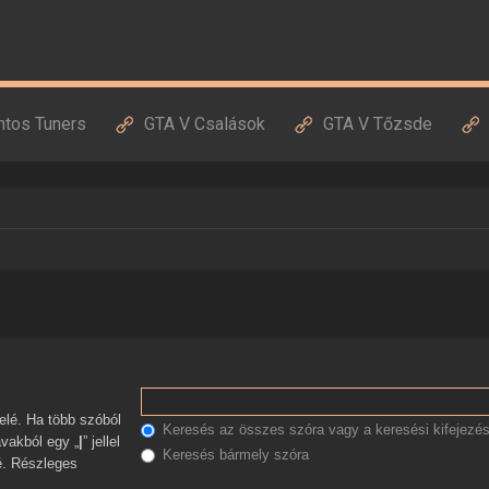
ntos Tuners
GTA V Csalások
GTA V Tőzsde
Keresés az összes szóra vagy a keresési kifejezés
avakból egy „
|
” jellel
Keresés bármely szóra
zé. Részleges