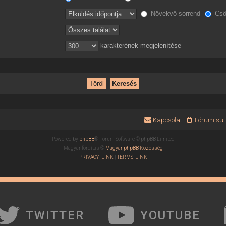
Növekvő sorrend
Csö
karakterének megjelenítése
Kapcsolat
Fórum süti
Powered by
phpBB
® Forum Software © phpBB Limited
Magyar fordítás ©
Magyar phpBB Közösség
PRIVACY_LINK
|
TERMS_LINK
TWITTER
YOUTUBE