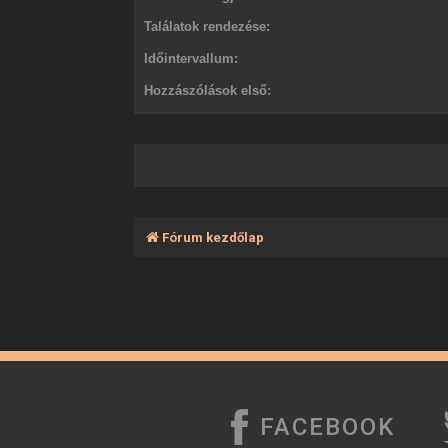
Találatok rendezése:
Időintervallum:
Hozzászólások első:
Fórum kezdőlap
FACEBOOK