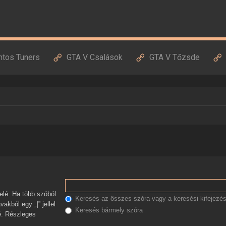
ntos Tuners
GTA V Csalások
GTA V Tőzsde
Keresés az összes szóra vagy a keresési kifejezés
avakból egy „
|
” jellel
Keresés bármely szóra
zé. Részleges