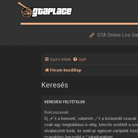
GTA Online Los Sa
Gyors linkek
GyIK
Fórum kezdőlap
Keresés
KERESÉSI FELTÉTELEK
Kulcsszavak:
Írj „
+
”-t a keresett, valamint „
-
”-t a kizárandó szavak elé. Ha több szóból
csak egy megtalálása is elég, készíts ezekből a sz
elválasztott listát, és tedd az egészet zárójelek kö
szavakhoz használd a * jokerkaraktert.