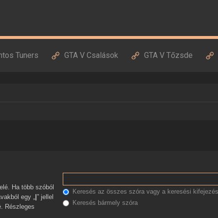
ntos Tuners
GTA V Csalások
GTA V Tőzsde
Keresés az összes szóra vagy a keresési kifejezés
avakból egy „
|
” jellel
Keresés bármely szóra
zé. Részleges