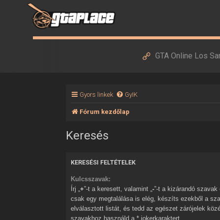
GTA Online Los Sa
Gyors linkek
GyIK
Fórum kezdőlap
Keresés
KERESÉSI FELTÉTELEK
Kulcsszavak:
Írj „
+
”-t a keresett, valamint „
-
”-t a kizárandó szavak elé. Ha több szóból
csak egy megtalálása is elég, készíts ezekből a sz
elválasztott listát, és tedd az egészet zárójelek kö
szavakhoz használd a * jokerkaraktert.