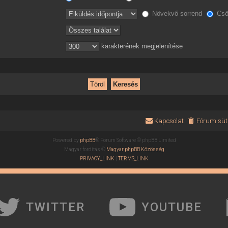
Növekvő sorrend
Csö
karakterének megjelenítése
Kapcsolat
Fórum süti
Powered by
phpBB
® Forum Software © phpBB Limited
Magyar fordítás ©
Magyar phpBB Közösség
PRIVACY_LINK
|
TERMS_LINK
TWITTER
YOUTUBE