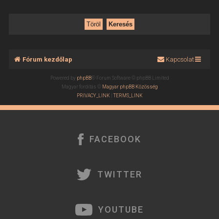
Fórum kezdőlap
Kapcsolat
Powered by
phpBB
® Forum Software © phpBB Limited
Magyar fordítás ©
Magyar phpBB Közösség
PRIVACY_LINK
|
TERMS_LINK
FACEBOOK
TWITTER
YOUTUBE