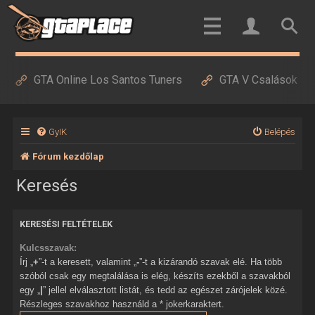
GTA Online Los Santos Tuners
GTA V Csalások
GyIK
Belépés
Fórum kezdőlap
Keresés
KERESÉSI FELTÉTELEK
Kulcsszavak:
Írj „
+
”-t a keresett, valamint „
-
”-t a kizárandó szavak elé. Ha több
szóból csak egy megtalálása is elég, készíts ezekből a szavakból
egy „
|
” jellel elválasztott listát, és tedd az egészet zárójelek közé.
Részleges szavakhoz használd a * jokerkaraktert.