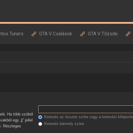
ntos Tuners
GTA V Csalások
GTA V Tőzsde
Keresés az összes szóra vagy a keresési kifejezés
avakból egy „
|
” jellel
Keresés bármely szóra
zé. Részleges