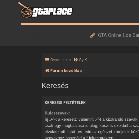
GTA Online Los Sa
Gyors linkek
GyIK
Fórum kezdőlap
Keresés
KERESÉSI FELTÉTELEK
Kulcsszavak:
Írj „
+
”-t a keresett, valamint „
-
”-t a kizárandó szavak elé. Ha több szóból
csak egy megtalálása is elég, készíts ezekből a sz
elválasztott listát, és tedd az egészet zárójelek kö
szavakhoz használd a * jokerkaraktert.