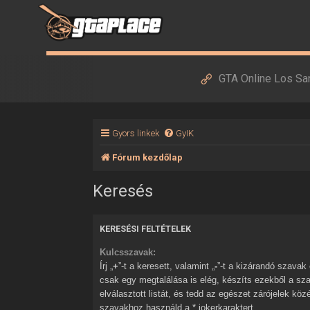
GTA Online Los Sa
Gyors linkek
GyIK
Fórum kezdőlap
Keresés
KERESÉSI FELTÉTELEK
Kulcsszavak:
Írj „
+
”-t a keresett, valamint „
-
”-t a kizárandó szavak elé. Ha több szóból
csak egy megtalálása is elég, készíts ezekből a sz
elválasztott listát, és tedd az egészet zárójelek kö
szavakhoz használd a * jokerkaraktert.