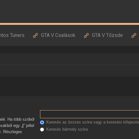
ntos Tuners
GTA V Csalások
GTA V Tőzsde
Keresés az összes szóra vagy a keresési kifejezés
avakból egy „
|
” jellel
Keresés bármely szóra
zé. Részleges