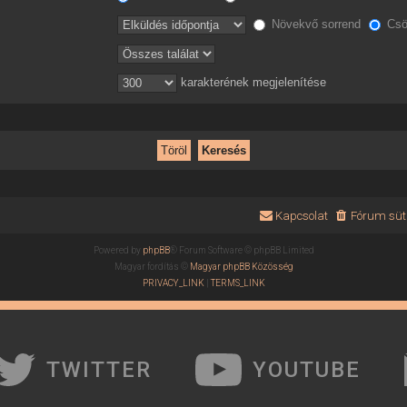
Növekvő sorrend
Csö
karakterének megjelenítése
Kapcsolat
Fórum süti
Powered by
phpBB
® Forum Software © phpBB Limited
Magyar fordítás ©
Magyar phpBB Közösség
PRIVACY_LINK
|
TERMS_LINK
TWITTER
YOUTUBE