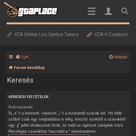
GTA Online Los Santos Tuners
GTA V Csalások
GyIK
Belépés
Fórum kezdőlap
Keresés
KERESÉSI FELTÉTELEK
Kulcsszavak:
Írj „
+
”-t a keresett, valamint „
-
”-t a kizárandó szavak elé. Ha több
szóból csak egy megtalálása is elég, készíts ezekből a szavakból
egy „
|
” jellel elválasztott listát, és tedd az egészet zárójelek közé.
Részleges szavakhoz használd a * jokerkaraktert.