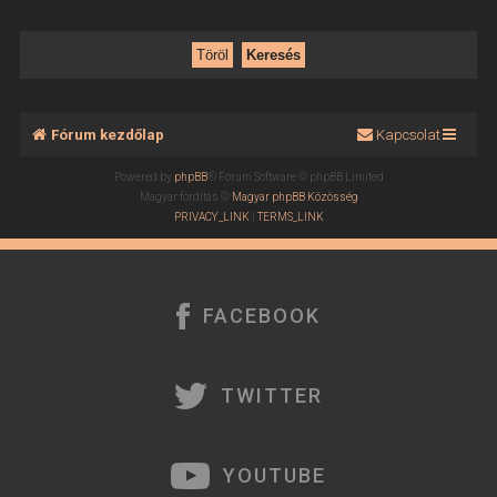
Fórum kezdőlap
Kapcsolat
Powered by
phpBB
® Forum Software © phpBB Limited
Magyar fordítás ©
Magyar phpBB Közösség
PRIVACY_LINK
|
TERMS_LINK
FACEBOOK
TWITTER
YOUTUBE