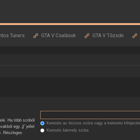
ntos Tuners
GTA V Csalások
GTA V Tőzsde
Keresés az összes szóra vagy a keresési kifejezés
avakból egy „
|
” jellel
Keresés bármely szóra
zé. Részleges