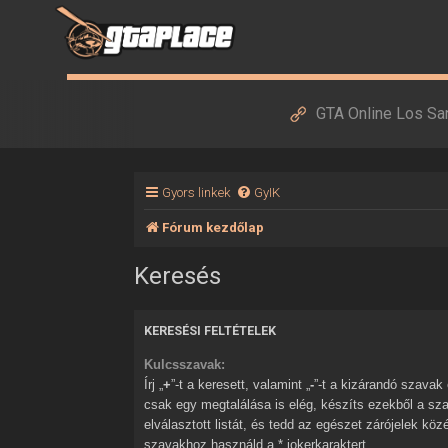
GTA Online Los Sa
Gyors linkek
GyIK
Fórum kezdőlap
Keresés
KERESÉSI FELTÉTELEK
Kulcsszavak:
Írj „
+
”-t a keresett, valamint „
-
”-t a kizárandó szavak elé. Ha több szóból
csak egy megtalálása is elég, készíts ezekből a sz
elválasztott listát, és tedd az egészet zárójelek kö
szavakhoz használd a * jokerkaraktert.