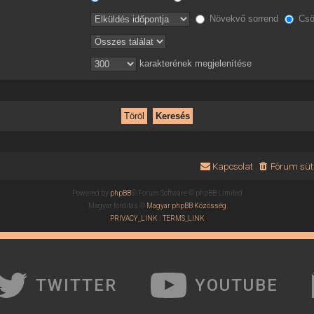
Növekvő sorrend
Csö
karakterének megjelenítése
Kapcsolat
Fórum süti
Powered by
phpBB
® Forum Software © phpBB Limited
Magyar fordítás ©
Magyar phpBB Közösség
PRIVACY_LINK
|
TERMS_LINK
TWITTER
YOUTUBE