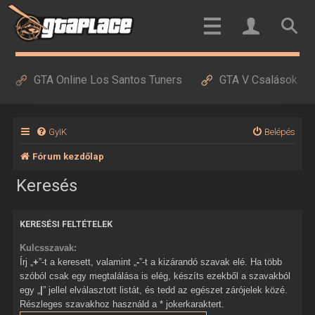
GTA Online Los Santos Tuners
GTA V Csalások
GyIK
Belépés
Fórum kezdőlap
Keresés
KERESÉSI FELTÉTELEK
Kulcsszavak:
Írj „
+
”-t a keresett, valamint „
-
”-t a kizárandó szavak elé. Ha több
szóból csak egy megtalálása is elég, készíts ezekből a szavakból
egy „
|
” jellel elválasztott listát, és tedd az egészet zárójelek közé.
Részleges szavakhoz használd a * jokerkaraktert.