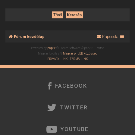
Fórum kezdőlap
Kapcsolat
Powered by
phpBB
® Forum Software © phpBB Limited
Magyar fordítás ©
Magyar phpBB Közösség
PRIVACY_LINK
|
TERMS_LINK
FACEBOOK
TWITTER
YOUTUBE