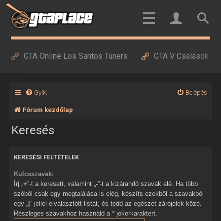
GTA Online Los Santos Tuners
GTA V Csalások
GyIK
Belépés
Fórum kezdőlap
Keresés
KERESÉSI FELTÉTELEK
Kulcsszavak:
Írj „
+
”-t a keresett, valamint „
-
”-t a kizárandó szavak elé. Ha több
szóból csak egy megtalálása is elég, készíts ezekből a szavakból
egy „
|
” jellel elválasztott listát, és tedd az egészet zárójelek közé.
Részleges szavakhoz használd a * jokerkaraktert.