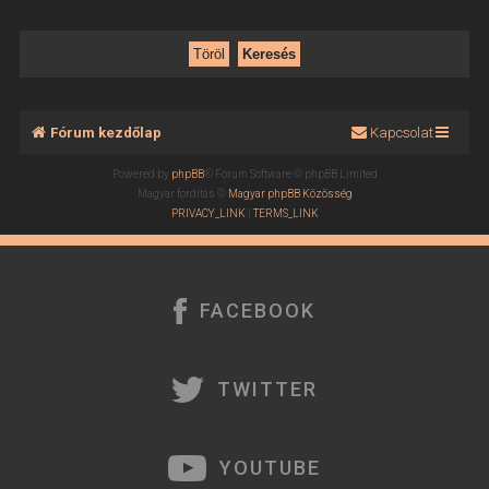
Fórum kezdőlap
Kapcsolat
Powered by
phpBB
® Forum Software © phpBB Limited
Magyar fordítás ©
Magyar phpBB Közösség
PRIVACY_LINK
|
TERMS_LINK
FACEBOOK
TWITTER
YOUTUBE