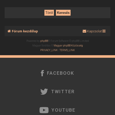
Fórum kezdőlap
Kapcsolat
Powered by
phpBB
® Forum Software © phpBB Limited
Magyar fordítás ©
Magyar phpBB Közösség
PRIVACY_LINK
|
TERMS_LINK
FACEBOOK
TWITTER
YOUTUBE