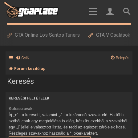
GTA Online Los Santos Tuners
GTA V Csalások
GyIK
Belépés
Fórum kezdőlap
Keresés
KERESÉSI FELTÉTELEK
Kulcsszavak:
Írj „
+
”-t a keresett, valamint „
-
”-t a kizárandó szavak elé. Ha több
szóból csak egy megtalálása is elég, készíts ezekből a szavakból
egy „
|
” jellel elválasztott listát, és tedd az egészet zárójelek közé.
Részleges szavakhoz használd a * jokerkaraktert.