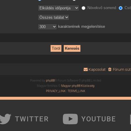
Növekvő sorrend
Csö
karakterének megjelenítése
Kapcsolat
Fórum süti
Powered by
phpBB
® Forum Software © phpBB Limited
Magyar fordítás ©
Magyar phpBB Közösség
PRIVACY_LINK
|
TERMS_LINK
TWITTER
YOUTUBE