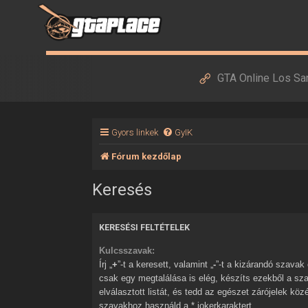
GTA Online Los Sa
Gyors linkek
GyIK
Fórum kezdőlap
Keresés
KERESÉSI FELTÉTELEK
Kulcsszavak:
Írj „
+
”-t a keresett, valamint „
-
”-t a kizárandó szavak elé. Ha több szóból
csak egy megtalálása is elég, készíts ezekből a sz
elválasztott listát, és tedd az egészet zárójelek kö
szavakhoz használd a * jokerkaraktert.