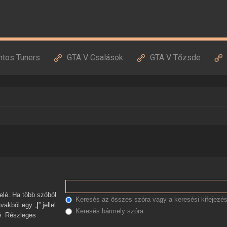
ntos Tuners
GTA V Csalások
GTA V Tőzsde
Keresés az összes szóra vagy a keresési kifejezés
avakból egy „
|
” jellel
Keresés bármely szóra
zé. Részleges