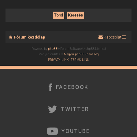
Fórum kezdőlap
Kapcsolat
Powered by
phpBB
® Forum Software © phpBB Limited
Magyar fordítás ©
Magyar phpBB Közösség
PRIVACY_LINK
|
TERMS_LINK
FACEBOOK
TWITTER
YOUTUBE