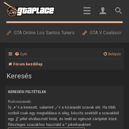
GTA Online Los Santos Tuners
GTA V Csalások
GyIK
Belépés
Fórum kezdőlap
Keresés
KERESÉSI FELTÉTELEK
Kulcsszavak:
Írj „
+
”-t a keresett, valamint „
-
”-t a kizárandó szavak elé. Ha több
szóból csak egy megtalálása is elég, készíts ezekből a szavakból
egy „
|
” jellel elválasztott listát, és tedd az egészet zárójelek közé.
Részleges szavakhoz használd a * jokerkaraktert.